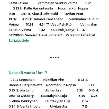
Leevi Laikko Vammalan Seudun Voima 9.12
3.33 14. Kalle Harjuntausta Noormarkun Nopsa
9.36 3.57 15. Akusti Lehtimäki Luvian Veto
10.02 4.23 16. Jalmari Kansanaho Vammalan Seudun
Voima 10.33 4.54 17. Veeti Pyhättö Vammalan
Seudun Voima 11.42 6.03 Poisjäänyt 1 - 37.
34398636 Samuel Uusi-Luomalahti Parkanon Urheilijat
Sarjaluettelo
- - - -
Naiset 8 vuotta 1 km P
1. Ella Leppänen Nakkilan Vire 6.23 2.
Hannele Harjuntausta Noormarkun Nopsa 6.33
0.10 2. Iida Lahti Ulvilan Ura 6.33 0.10 4.
Jessica Ossberg Lauttakylän Luja 6.49 0.26
5. Alina Tynkkynen Lauttakylän Luja 6.57
0.34 6. Venla Imberg Ulvilan Ura 7.16