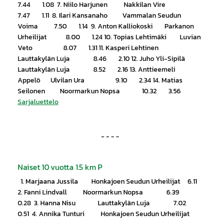
7.44 1.08 7. Niilo Harjunen Nakkilan Vire
7.47 1.11 8. Ilari Kansanaho Vammalan Seudun
Voima 7.50 1.14 9. Anton Kalliokoski Parkanon
Urheilijat 8.00 1.24 10. Topias Lehtimäki Luvian
Veto 8.07 1.31 11. Kasperi Lehtinen
Lauttakylän Luja 8.46 2.10 12. Juho Yli-Sipilä
Lauttakylän Luja 8.52 2.16 13. Anttieemeli
Appelö Ulvilan Ura 9.10 2.34 14. Matias
Seilonen Noormarkun Nopsa 10.32 3.56
Sarjaluettelo
- - - -
Naiset 10 vuotta 1.5 km P
1. Marjaana Jussila Honkajoen Seudun Urheilijat 6.11
2. Fanni Lindvall Noormarkun Nopsa 6.39
0.28 3. Hanna Nisu Lauttakylän Luja 7.02
0.51 4. Annika Tunturi Honkajoen Seudun Urheilijat