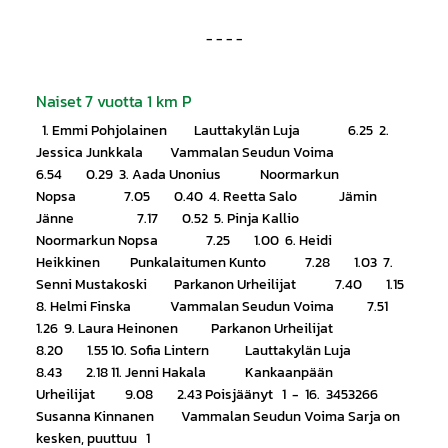
- - - -
Naiset 7 vuotta 1 km P
1. Emmi Pohjolainen Lauttakylän Luja 6.25 2.
Jessica Junkkala Vammalan Seudun Voima
6.54 0.29 3. Aada Unonius Noormarkun
Nopsa 7.05 0.40 4. Reetta Salo Jämin
Jänne 7.17 0.52 5. Pinja Kallio
Noormarkun Nopsa 7.25 1.00 6. Heidi
Heikkinen Punkalaitumen Kunto 7.28 1.03 7.
Senni Mustakoski Parkanon Urheilijat 7.40 1.15
8. Helmi Finska Vammalan Seudun Voima 7.51
1.26 9. Laura Heinonen Parkanon Urheilijat
8.20 1.55 10. Sofia Lintern Lauttakylän Luja
8.43 2.18 11. Jenni Hakala Kankaanpään
Urheilijat 9.08 2.43 Poisjäänyt 1 - 16. 3453266
Susanna Kinnanen Vammalan Seudun Voima Sarja on
kesken, puuttuu 1