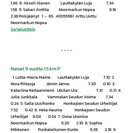
1.46 8. Akseli Alanen Lauttakylän Luja 7.34
1.56 9. Sakari Anttila Noormarkun Nopsa 8.16
2.38 Poisjäänyt 1 - 65. 40055961 Arttu Uuttu
Noormarkun Nopsa
Sarjaluettelo
- - - -
Naiset 9 vuotta 1.5 km P
1. Lotta-Maria Maine Lauttakylän Luja 7.10 2.
Nora Riitaoja Jämin Jänne 7.20 0.10 3.
Katariina Keitaanniemi Ulvilan Ura 7.31 0.21 4.
Julia Junkkala Vammalan Seudun Voima 7.34
0.24 5. Salla Uusihonko Honkajoen Seudun Urheilijat
7.52 0.42 6. Heta Haunia Honkajoen Seudun
Urheilijat 8.04 0.54 7. Oona Unonius
Noormarkun Nopsa 9.20 2.10 8. Sophia
Mikkonen Punkalaitumen Kunto 9.28 2.18 9.