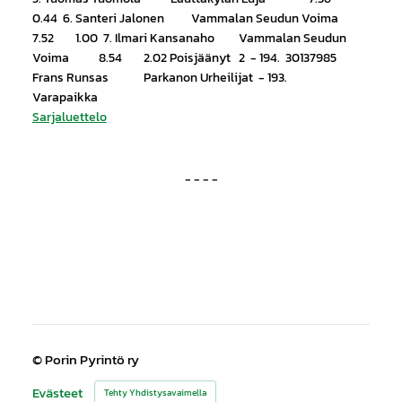
0.44 6. Santeri Jalonen Vammalan Seudun Voima
7.52 1.00 7. Ilmari Kansanaho Vammalan Seudun
Voima 8.54 2.02 Poisjäänyt 2 - 194. 30137985
Frans Runsas Parkanon Urheilijat - 193.
Varapaikka
Sarjaluettelo
- - - -
©
Porin Pyrintö ry
Evästeet
Tehty Yhdistysavaimella