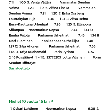
7.11 1.00 5. Venla Välläri Vammalan Seudun
Voima 7.23 1.12 6. Aliina Finska Vammalan
Seudun Voima 7.31 1.20 7. Erika Ossberg
Lauttakylän Luja 7.34 1.23 8. Alisa Heino
Eura-Kauttuna Urheilijat 7.36 1.25 9. Ellinoora
Sillanpää Noormarkun Nopsa 7.44 1.33 10.
Emilia Piilola Parkanon Urheilijat 7.45 1.34 11.
Mari Tuominen Kankaanpään Urheilijat 7.48
1.37 12. Silja Ahonen Parkanon Urheilijat 7.56
1.45 13. Taija Ruohomäki Porin Pyrintö 8.57
2.46 Poisjäänyt 1 - 115. 33775205 Lotta Viljanen Porin
Seudun Hiihtäjät
Sarjaluettelo
- - - -
Miehet 10 vuotta 1.5 km P
1. Oskari Lahtinen Noormarkun Nopsa 6.08 2.