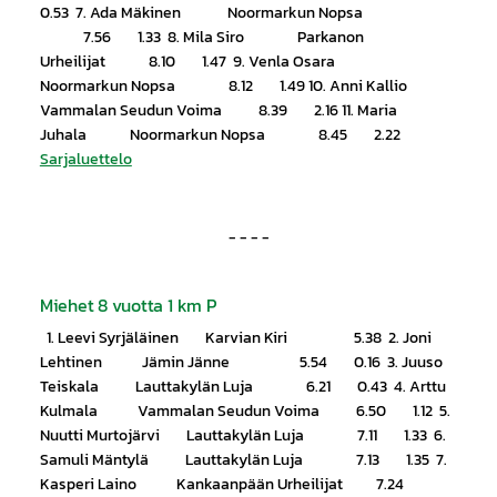
0.53 7. Ada Mäkinen Noormarkun Nopsa
7.56 1.33 8. Mila Siro Parkanon
Urheilijat 8.10 1.47 9. Venla Osara
Noormarkun Nopsa 8.12 1.49 10. Anni Kallio
Vammalan Seudun Voima 8.39 2.16 11. Maria
Juhala Noormarkun Nopsa 8.45 2.22
Sarjaluettelo
- - - -
Miehet 8 vuotta 1 km P
1. Leevi Syrjäläinen Karvian Kiri 5.38 2. Joni
Lehtinen Jämin Jänne 5.54 0.16 3. Juuso
Teiskala Lauttakylän Luja 6.21 0.43 4. Arttu
Kulmala Vammalan Seudun Voima 6.50 1.12 5.
Nuutti Murtojärvi Lauttakylän Luja 7.11 1.33 6.
Samuli Mäntylä Lauttakylän Luja 7.13 1.35 7.
Kasperi Laino Kankaanpään Urheilijat 7.24