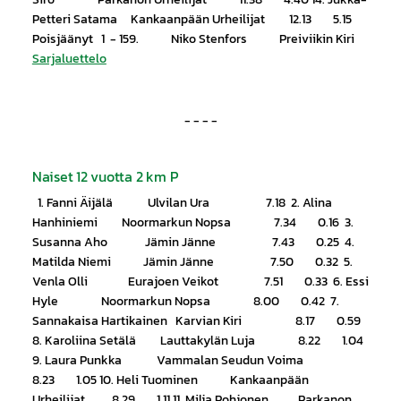
Petteri Satama Kankaanpään Urheilijat 12.13 5.15
Poisjäänyt 1 - 159. Niko Stenfors Preiviikin Kiri
Sarjaluettelo
- - - -
Naiset 12 vuotta 2 km P
1. Fanni Äijälä Ulvilan Ura 7.18 2. Alina
Hanhiniemi Noormarkun Nopsa 7.34 0.16 3.
Susanna Aho Jämin Jänne 7.43 0.25 4.
Matilda Niemi Jämin Jänne 7.50 0.32 5.
Venla Olli Eurajoen Veikot 7.51 0.33 6. Essi
Hyle Noormarkun Nopsa 8.00 0.42 7.
Sannakaisa Hartikainen Karvian Kiri 8.17 0.59
8. Karoliina Setälä Lauttakylän Luja 8.22 1.04
9. Laura Punkka Vammalan Seudun Voima
8.23 1.05 10. Heli Tuominen Kankaanpään
Urheilijat 8.29 1.11 11. Milja Pohjonen Parkanon