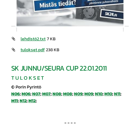
lehdistö2.txt
7 KB
tulokset.pdf
238 KB
SK JUNNU/SEURA CUP 22.01.2011
T U L O K S E T
© Porin Pyrintö
N06
;
M06
;
N07
;
M07
;
N08
;
M08
;
N09
;
M09
;
N10
;
M10
;
N11
;
M11
;
N12
;
M12
;
- - - -