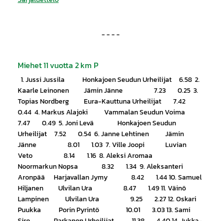
- - - -
Miehet 11 vuotta 2 km P
1. Jussi Jussila Honkajoen Seudun Urheilijat 6.58 2.
Kaarle Leinonen Jämin Jänne 7.23 0.25 3.
Topias Nordberg Eura-Kauttuna Urheilijat 7.42
0.44 4. Markus Alajoki Vammalan Seudun Voima
7.47 0.49 5. Joni Levä Honkajoen Seudun
Urheilijat 7.52 0.54 6. Janne Lehtinen Jämin
Jänne 8.01 1.03 7. Ville Joopi Luvian
Veto 8.14 1.16 8. Aleksi Aromaa
Noormarkun Nopsa 8.32 1.34 9. Aleksanteri
Aronpää Harjavallan Jymy 8.42 1.44 10. Samuel
Hiljanen Ulvilan Ura 8.47 1.49 11. Väinö
Lampinen Ulvilan Ura 9.25 2.27 12. Oskari
Puukka Porin Pyrintö 10.01 3.03 13. Sami
Siro Parkanon Urheilijat 11.38 4.40 14. Jukka-