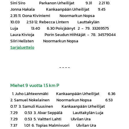
Sini Siro Parkanon Urheilijat 9.31 2.21 10.
Jonna Hakala Kankaanpään Urheilijat 9.45
2.35 11. Oona Kiviniemi Noormarkun Nopsa
10.03 2.53 12. Rebecca Lintern Lauttakylän
Luja 13.40 6.30 Poisjäänyt 2 - 79. 33269575
Laura Kivioja Porin Seudun Hiihtäjät - 78. 34579044
Siiri Hellsten Noormarkun Nopsa
Sarjaluettelo
- - - -
Miehet 9 vuotta 1.5 km P
1. Juho Lähteenmäki Kankaanpään Urheilijat 6.36
2. Samuel Nokelainen Noormarkun Nopsa 6.53
0.17 3. Samuli Kuusinen Kankaanpään Urheilijat
7.29 0.53 3. Alvar Seppälä Lauttakylän Luja
7.29 0.53 5. Valtteri Lahti Ulvilan Ura
7.37 1.01 6. Topias Malmivuori Ulvilan Ura