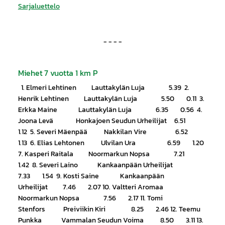
Sarjaluettelo
- - - -
Miehet 7 vuotta 1 km P
1. Elmeri Lehtinen Lauttakylän Luja 5.39 2.
Henrik Lehtinen Lauttakylän Luja 5.50 0.11 3.
Erkka Maine Lauttakylän Luja 6.35 0.56 4.
Joona Levä Honkajoen Seudun Urheilijat 6.51
1.12 5. Severi Mäenpää Nakkilan Vire 6.52
1.13 6. Elias Lehtonen Ulvilan Ura 6.59 1.20
7. Kasperi Raitala Noormarkun Nopsa 7.21
1.42 8. Severi Laino Kankaanpään Urheilijat
7.33 1.54 9. Kosti Saine Kankaanpään
Urheilijat 7.46 2.07 10. Valtteri Aromaa
Noormarkun Nopsa 7.56 2.17 11. Tomi
Stenfors Preiviikin Kiri 8.25 2.46 12. Teemu
Punkka Vammalan Seudun Voima 8.50 3.11 13.