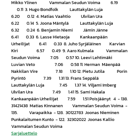
Mikko Ylinen Vammalan Seudun Voima 6.19
0.11 3. Hugo Bondfolk Lauttakylän Luja
6.20 0.12 4. Matias Vaahtio Ulvilan Ura
6.22 0.14 5. Joona Mäntylä Lauttakylän Luja
6.32 0.24 6. Benjamin Niemi Jämin Jänne
6.41 0.33 6. Lasse Hietaoja Kankaanpään
Urheilijat 6.41 0.33 8. Juho Syrjäläinen Karvian
Kiri 6.57 0.49 9. Aaro Kulmala Vammalan
Seudun Voima 7.05 0.57 10. Leevi Lehtimäki
Luvian Veto 7.06 0.58 11. Herman Mäenpää
Nakkilan Vire 7.18 1.10 12. Pietu Jutila Porin
Pyrintö 7.39 1.31 13. Frans Seppälä
Lauttakylän Luja 7.45 1.37 14. Viljami Imberg
Ulvilan Ura 7.49 1.41 15. Sami Hakala
Kankaanpään Urheilijat 7.59 1.51 Poisjäänyt 4 - 138.
31421438 Matias Kinnanen Vammalan Seudun Voima -
135. Varapaikka - 128. 30122783 Joonas Nieminen
Punkalaitumen Kunto - 122. 32302022 Joonas Kallio
Vammalan Seudun Voima
Sarjaluettelo