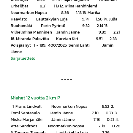
Urheilijat 8.31 1.13 12. Riina Hanhiniemi
Noormarkun Nopsa 8.36 1.18 13. Marika
Haavisto Lauttakylän Luja 9.14 1.56 14. Julia
Ruohomäki Porin Pyrintö 9.32 2.14 15.
Vilhelmiina Manninen Jämin Jänne 9.39 2.21
16. Miranda Paloviita Karvian Kiri 9.51 2.33
Poisjäänyt 1 - 189. 40072025 Senni Lahti Jämin
Jänne
Sarjaluettelo
- - - -
Miehet 12 vuotta 2 km P
1. Frans Lindvall Noormarkun Nopsa 6.52 2.
Tomi Santasalo Jämin Jänne 7.10 0.18 3.
Miska Marjamäki Jämin Jänne 7.13 0.21 4.
Atte Sandroos Noormarkun Nopsa 7.18 0.26
5. Tuomas Tuomola Lauttakylän Luja 7.36