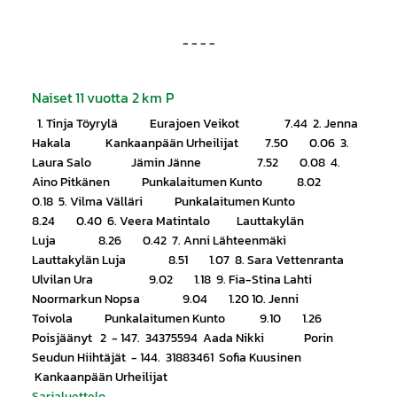
- - - -
Naiset 11 vuotta 2 km P
1. Tinja Töyrylä Eurajoen Veikot 7.44 2. Jenna
Hakala Kankaanpään Urheilijat 7.50 0.06 3.
Laura Salo Jämin Jänne 7.52 0.08 4.
Aino Pitkänen Punkalaitumen Kunto 8.02
0.18 5. Vilma Välläri Punkalaitumen Kunto
8.24 0.40 6. Veera Matintalo Lauttakylän
Luja 8.26 0.42 7. Anni Lähteenmäki
Lauttakylän Luja 8.51 1.07 8. Sara Vettenranta
Ulvilan Ura 9.02 1.18 9. Fia-Stina Lahti
Noormarkun Nopsa 9.04 1.20 10. Jenni
Toivola Punkalaitumen Kunto 9.10 1.26
Poisjäänyt 2 - 147. 34375594 Aada Nikki Porin
Seudun Hiihtäjät - 144. 31883461 Sofia Kuusinen
Kankaanpään Urheilijat
Sarjaluettelo