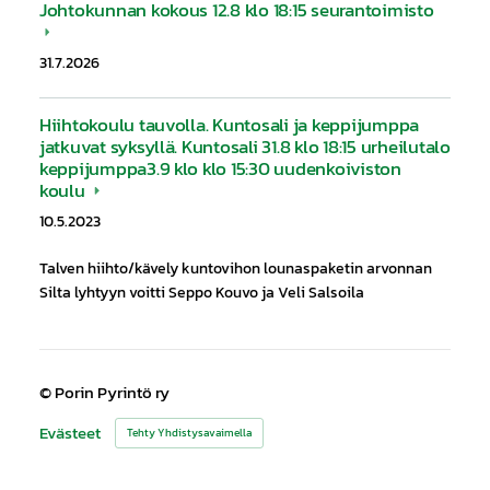
Johtokunnan kokous 12.8 klo 18:15 seurantoimisto
31.7.2026
Hiihtokoulu tauvolla. Kuntosali ja keppijumppa
jatkuvat syksyllä. Kuntosali 31.8 klo 18:15 urheilutalo
keppijumppa3.9 klo klo 15:30 uudenkoiviston
koulu
10.5.2023
Talven hiihto/kävely kuntovihon lounaspaketin arvonnan
Silta lyhtyyn voitti Seppo Kouvo ja Veli Salsoila
©
Porin Pyrintö ry
Evästeet
Tehty Yhdistysavaimella