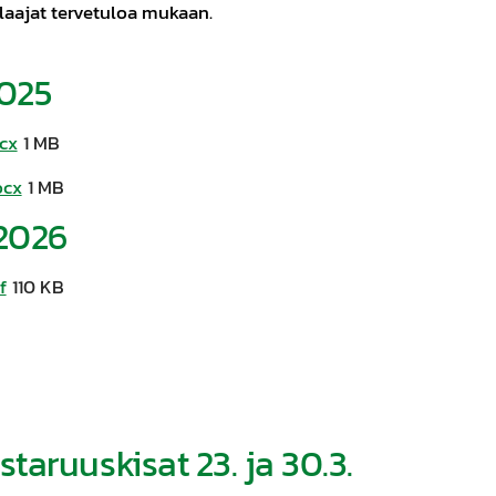
laajat tervetuloa mukaan.
2025
cx
1 MB
ocx
1 MB
/2026
f
110 KB
taruuskisat 23. ja 30.3.