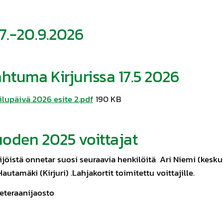
 7.-20.9.2026
ahtuma Kirjurissa 17.5 2026
lupäivä 2026 esite 2.pdf
190 KB
oden 2025 voittajat
öistä onnetar suosi seuraavia henkilöitä Ari Niemi (kesku
utamäki (Kirjuri) .Lahjakortit toimitettu voittajille.
veteraanijaosto