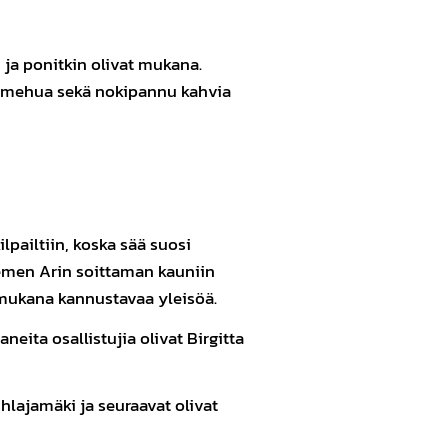
, ja ponitkin olivat mukana.
aa, mehua sekä nokipannu kahvia
pailtiin, koska sää suosi
emen Arin soittaman kauniin
a mukana kannustavaa yleisöä.
eita osallistujia olivat Birgitta
Pihlajamäki ja seuraavat olivat