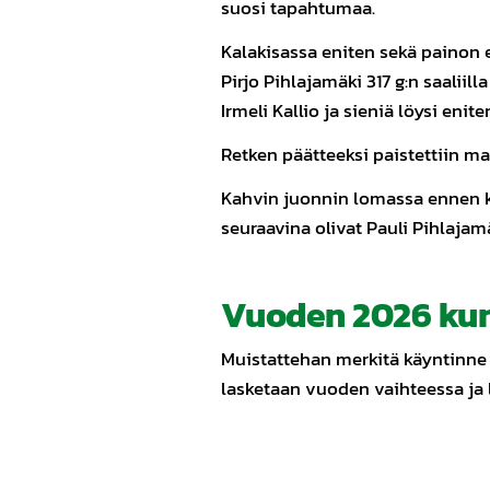
suosi tapahtumaa.
Kalakisassa eniten sekä painon e
Pirjo Pihlajamäki 317 g:n saalii
Irmeli Kallio ja sieniä löysi enit
Retken päätteeksi paistettiin mak
Kahvin juonnin lomassa ennen kot
seuraavina olivat Pauli Pihlajamä
Vuoden 2026 kun
Muistattehan merkitä käyntinne k
lasketaan vuoden vaihteessa ja l