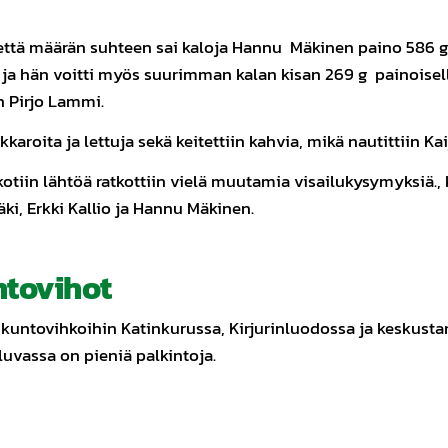
ttä määrän suhteen sai kaloja Hannu Mäkinen paino 586 g ja
lla ja hän voitti myös suurimman kalan kisan 269 g painoisel
en Pirjo Lammi.
karoita ja lettuja sekä keitettiin kahvia, mikä nautittiin Ka
iin lähtöä ratkottiin vielä muutamia visailukysymyksiä., k
ki, Erkki Kallio ja Hannu Mäkinen.
tovihot
untovihkoihin Katinkurussa, Kirjurinluodossa ja keskustan 
uvassa on pieniä palkintoja.