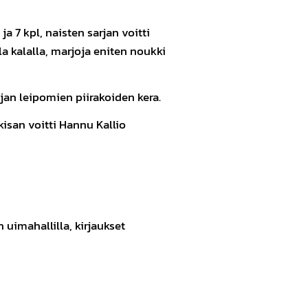
 7 kpl, naisten sarjan voitti
la kalalla, marjoja eniten noukki
ijan leipomien piirakoiden kera.
isan voitti Hannu Kallio
uimahallilla, kirjaukset