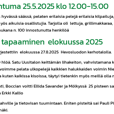
tuma 25.5.2025 klo 12.00-15.00
yvässä säässä, pelaten erilaisia pelejä erilaisia kilpailuja
ös aikuisia osallistujia. Tarjolla oli lettuja, grillimakkar
mukana n. 100 innostunutta henkilöä
n tapaaminen elokuussa 2025
jestettiin elokuussa 27.8.2025 Hevosluodon kerhotalolla.
hlöä. Satu Uusitalon keittämän lihakeiton, vahvistamana kil
ä voimme pelata ulkopelejä kaikkien halukkaiden voimin Ni
 kuten kaikissa kisoissa, täytyi tietenkin myös meillä oll
i, Boccian voitti Ellida Savander ja Mölkyssä 25 pisteen saan
 Erkki Kallio
 kahville ja tietovisan tuumintaan. Eniten pisteitä sai Pauli 
mäki.