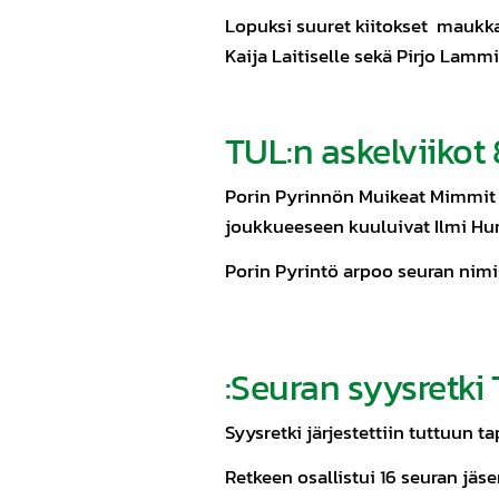
Lopuksi suuret kiitokset maukkaas
Kaija Laitiselle sekä Pirjo Lammil
TUL:n askelviikot 
Porin Pyrinnön Muikeat Mimmit os
joukkueeseen kuuluivat Ilmi Humi
Porin Pyrintö arpoo seuran nimi
:Seuran syysretk
Syysretki järjestettiin tuttuun t
Retkeen osallistui 16 seuran jä