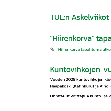
TUL:n Askelviikot
"Hiirenkorva" tap
Hiirenkorva tapahtuma ulkoi
Kuntovihkojen vu
Vuoden 2025 kuntovihkojen kävij
Haapakoski (Katinkuru) ja Aino Ha
Onnittelut voittajille kunto- ja 