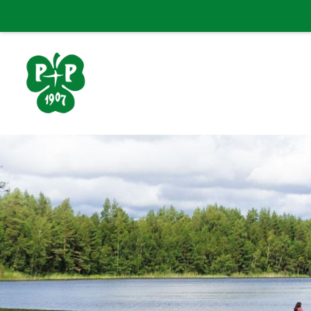
Siirry
sivun
sisältöön
Porin Pyrintö ry