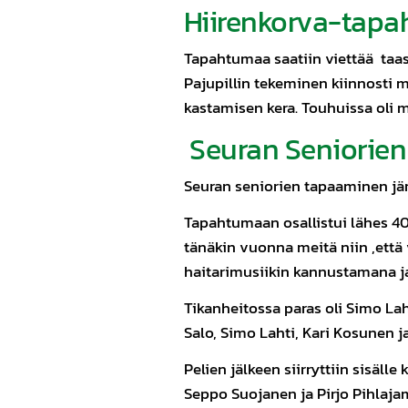
Hiirenkorva-tapah
Tapahtumaa saatiin viettää taas h
Pajupillin tekeminen kiinnosti my
kastamisen kera. Touhuissa oli 
Seuran Seniorie
Seuran seniorien tapaaminen jär
Tapahtumaan osallistui lähes 40 
tänäkin vuonna meitä niin ,ett
haitarimusiikin kannustamana ja
Tikanheitossa paras oli Simo Laht
Salo, Simo Lahti, Kari Kosunen ja
Pelien jälkeen siirryttiin sisälle
Seppo Suojanen ja Pirjo Pihlaja