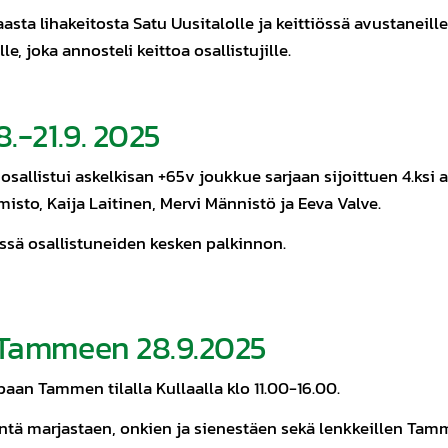
ta lihakeitosta Satu Uusitalolle ja keittiössä avustaneille I
le, joka annosteli keittoa osallistujille.
8.-21.9. 2025
allistui askelkisan +65v joukkue sarjaan sijoittuen 4.ksi a
sto, Kaija Laitinen, Mervi Männistö ja Eeva Valve.
ssä osallistuneiden kesken palkinnon.
i Tammeen 28.9.2025
apaan Tammen tilalla Kullaalla klo 11.00-16.00.
sentä marjastaen, onkien ja sienestäen sekä lenkkeillen T