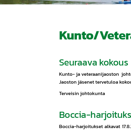
Kunto/Veter
Seuraava kokous
Kunto- ja veteraanijaoston johto
Jaoston jäsenet tervetuloa kokou
Terveisin johtokunta
Boccia-harjoituk
Boccia-harjoitukset alkavat 17.