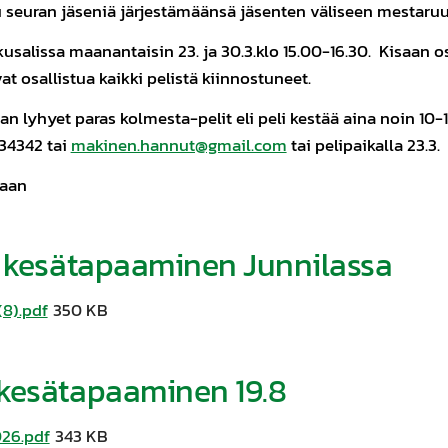
 seuran jäseniä järjestämäänsä jäsenten väliseen mestaruu
usalissa maanantaisin 23. ja 30.3.klo 15.00-16.30. Kisaan o
at osallistua kaikki pelistä kiinnostuneet.
an lyhyet paras kolmesta-pelit eli peli kestää aina noin 10-
34342 tai
makinen.hannut@gmail.com
tai pelipaikalla 23.3.
kaan
en kesätapaaminen Junnilassa
8).pdf
350 KB
 kesätapaaminen 19.8
026.pdf
343 KB