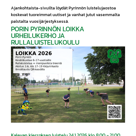
Ajankohtaista-sivuilta löydät Pyrinnön luistelujaostoa
koskevat tuoreimmat uutiset ja vanhat jutut vasemmalta
palstalta vuosijärjestyksessä.
PORIN PYRINNÖN LOIKKA
URHEILUKERHO JA
RULLALUISTELUKOULU
Kalevan kierroksen luistelu 24.1.2026 klo 8.00 - 21.00