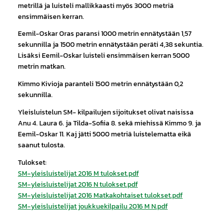
metrillä ja luisteli mallikkaasti myös 3000 metriä
ensimmäisen kerran.
Eemil-Oskar Oras paransi 1000 metrin ennätystään 1,57
sekunnilla ja 1500 metrin ennätystään peräti 4,38 sekuntia.
Lisäksi Eemil-Oskar luisteli ensimmäisen kerran 5000
metrin matkan.
Kimmo Kivioja paranteli 1500 metrin ennätystään 0,2
sekunnilla.
Yleisluistelun SM- kilpailujen sijoitukset olivat naisissa
Anu 4. Laura 6. ja Tilda-Sofiia 8. sekä miehissä Kimmo 9. ja
Eemil-Oskar 11. Kaj jätti 5000 metriä luistelematta eikä
saanut tulosta.
Tulokset:
SM-yleisluistelijat 2016 M tulokset.pdf
SM-yleisluistelijat 2016 N tulokset.pdf
SM-yleisluistelijat 2016 Matkakohtaiset tulokset.pdf
SM-yleisluistelijat joukkuekilpailu 2016 M N.pdf