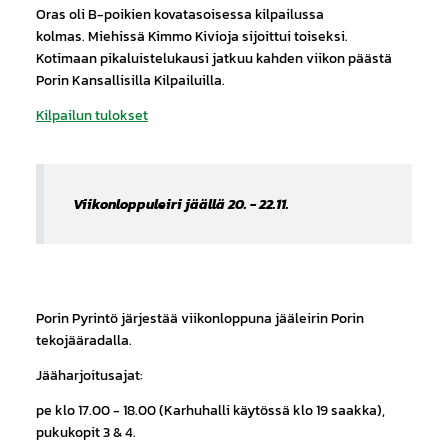
Oras oli B-poikien kovatasoisessa kilpailussa
kolmas. Miehissä Kimmo Kivioja sijoittui toiseksi.
Kotimaan pikaluistelukausi jatkuu kahden viikon päästä
Porin Kansallisilla Kilpailuilla.
Kilpailun tulokset
Viikonloppuleiri jäällä 20. - 22.11.
Porin Pyrintö järjestää viikonloppuna jääleirin Porin
tekojääradalla.
Jääharjoitusajat:
pe klo 17.00 - 18.00 (Karhuhalli käytössä klo 19 saakka),
pukukopit 3 & 4.