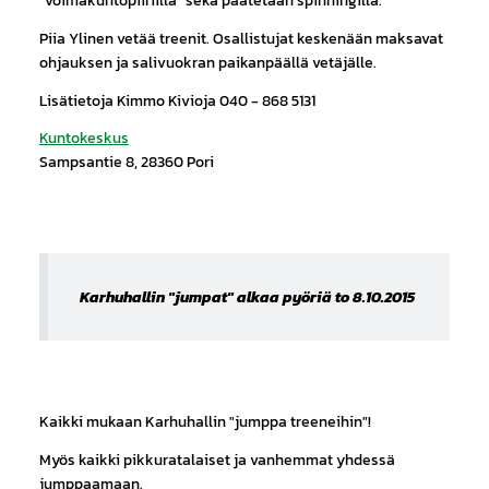
"voimakuntopiiriillä" sekä päätetään spinningillä.
Piia Ylinen vetää treenit. Osallistujat keskenään maksavat
ohjauksen ja salivuokran paikanpäällä vetäjälle.
Lisätietoja Kimmo Kivioja 040 - 868 5131
Kuntokeskus
Sampsantie 8, 28360 Pori
Karhuhallin "jumpat" alkaa pyöriä to 8.10.2015
Kaikki mukaan Karhuhallin "jumppa treeneihin"!
Myös kaikki pikkuratalaiset ja vanhemmat yhdessä
jumppaamaan.