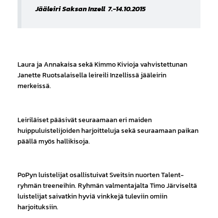
Jääleiri Saksan Inzell 7.-14.10.2015
Laura ja Annakaisa sekä Kimmo Kivioja vahvistettunan
Janette Ruotsalaisella leireili Inzellissä jääleirin
merkeissä.
Leiriläiset pääsivät seuraamaan eri maiden
huippuluistelijoiden harjoitteluja sekä seuraamaan paikan
päällä myös hallikisoja.
PoPyn luistelijat osallistuivat Sveitsin nuorten Talent-
ryhmän treeneihin. Ryhmän valmentajalta Timo Järviseltä
luistelijat saivatkin hyviä vinkkejä tuleviin omiin
harjoituksiin.