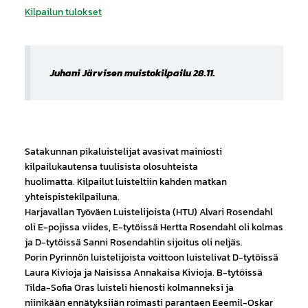
Kilpailun tulokset
Juhani Järvisen muistokilpailu 28.11.
Satakunnan pikaluistelijat avasivat mainiosti
kilpailukautensa tuulisista olosuhteista
huolimatta. Kilpailut luisteltiin kahden matkan
yhteispistekilpailuna.
Harjavallan Työväen Luistelijoista (HTU) Alvari Rosendahl
oli E-pojissa viides, E-tytöissä Hertta Rosendahl oli kolmas
ja D-tytöissä Sanni Rosendahlin sijoitus oli neljäs.
Porin Pyrinnön luistelijoista voittoon luistelivat D-tytöissä
Laura Kivioja ja Naisissa Annakaisa Kivioja. B-tytöissä
Tilda-Sofia Oras luisteli hienosti kolmanneksi ja
niinikään ennätyksiiän roimasti parantaen Eeemil-Oskar