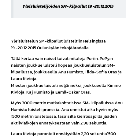
Yleisluistelijoiden SM- kilpailut 19.-20.12.2015
Yleisluistelun SM-kilpailut luisteltiin Helsingissä
19.-20.12.2015 Oulunkylän tekojääradalla.
Tällä kertaa vain naiset toivat mitaleja Poriin. PoPy:n
naisten joukkue luisteli hopeaa joukkueluistelun SM-
kilpailussa, joukkueella Anu Humisto, Tilda-Sofiia Oras ja
Laura Kivioja.
Miesten joukkue luisteli neljänneksi, joukkueella Kimmo
Kivioja, Kaj Humisto ja Eemil-Oskar Oras.
Myös 3000 metrin matkakohtaisissa SM- kilpailuissa Anu
Humisto luisteli pronssia. Anu onnistui aika hyvin myös
1500 metrin luistelussa, tasaisilla kierrosajoilla jääden
aktiiviaikojen ennätyksestään vain 2,98 sekuntia.
Laura Kivioja paranteli ennätystään 2,20 sekuntia1500