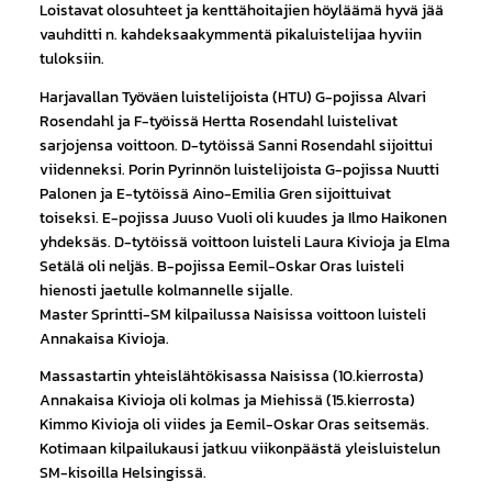
Loistavat olosuhteet ja kenttähoitajien höyläämä hyvä jää
vauhditti n. kahdeksaakymmentä pikaluistelijaa hyviin
tuloksiin.
Harjavallan Työväen luistelijoista (HTU) G-pojissa Alvari
Rosendahl ja F-työissä Hertta Rosendahl luistelivat
sarjojensa voittoon. D-tytöissä Sanni Rosendahl sijoittui
viidenneksi. Porin Pyrinnön luistelijoista G-pojissa Nuutti
Palonen ja E-tytöissä Aino-Emilia Gren sijoittuivat
toiseksi. E-pojissa Juuso Vuoli oli kuudes ja Ilmo Haikonen
yhdeksäs. D-tytöissä voittoon luisteli Laura Kivioja ja Elma
Setälä oli neljäs. B-pojissa Eemil-Oskar Oras luisteli
hienosti jaetulle kolmannelle sijalle.
Master Sprintti-SM kilpailussa Naisissa voittoon luisteli
Annakaisa Kivioja.
Massastartin yhteislähtökisassa Naisissa (10.kierrosta)
Annakaisa Kivioja oli kolmas ja Miehissä (15.kierrosta)
Kimmo Kivioja oli viides ja Eemil-Oskar Oras seitsemäs.
Kotimaan kilpailukausi jatkuu viikonpäästä yleisluistelun
SM-kisoilla Helsingissä.