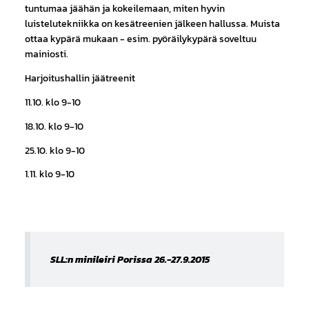
tuntumaa jäähän ja kokeilemaan, miten hyvin
luistelutekniikka on kesätreenien jälkeen hallussa. Muista
ottaa kypärä mukaan - esim. pyöräilykypärä soveltuu
mainiosti.
Harjoitushallin jäätreenit
11.10. klo 9-10
18.10. klo 9-10
25.10. klo 9-10
1.11. klo 9-10
SLL:n minileiri Porissa 26.-27.9.2015