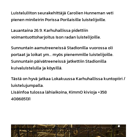
Luisteluliiton seurakehittäjä Carolien Hunneman veti
pienen minileirin Porissa Porilaisille luistelijoille.
Lauantaina 26.9. Karhuhallissa pidettiin
voimantuottoharjoitus Ison radan luistelijoille.
Sunnuntain aamutreeneissä Stadionilla vuorossa oli
portaat ja loikat ym... myös pienemmille luistelijoille.
Sunnuntain päivätreeneissä jatkettiin Stadionilla
kuivaluistelulla ja köysillä.
Tästä on hyvä jatkaa Lokakuussa Karhuhallissa kuntopiiri /
luistelujumpalla.
Lisäinfoa tulossa lähiaikoina, KimmO kivioja +358
408685131