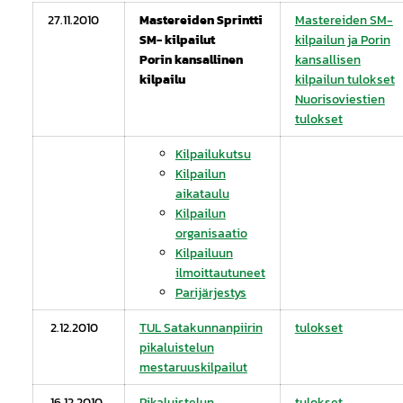
27.11.2010
Mastereiden Sprintti
Mastereiden SM-
SM- kilpailut
kilpailun ja Porin
Porin kansallinen
kansallisen
kilpailu
kilpailun tulokset
Nuorisoviestien
tulokset
Kilpailukutsu
Kilpailun
aikataulu
Kilpailun
organisaatio
Kilpailuun
ilmoittautuneet
Parijärjestys
2.12.2010
TUL Satakunnanpiirin
tulokset
pikaluistelun
mestaruuskilpailut
16.12.2010
Pikaluistelun
tulokset