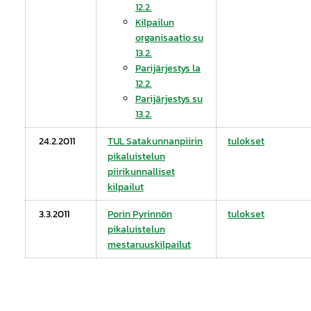
12.2.
Kilpailun
organisaatio su
13.2.
Parijärjestys la
12.2.
Parijärjestys su
13.2.
24.2.2011
TUL Satakunnanpiirin
tulokset
pikaluistelun
piirikunnalliset
kilpailut
3.3.2011
Porin Pyrinnön
tulokset
pikaluistelun
mestaruuskilpailut