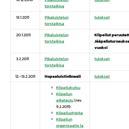
torstaikisa
13.1.2011
Pikaluistelun
tulokset
torstaikisa
20.1.2011
Pikaluistelun
Kilpailut peruutet
torstaikisa
Jääpalloturnauks
vuoksi
3.2.2011
Pikaluistelun
tulokset
torstaikisa
12.-13.2.2011
Hopealuistinfinaali
tulokset
Kilpailukutsu
Kilpailun
aikataulu
(rev.
9.2.2011)
Kilpailuohjeita
Kilpailun
organisaatio la