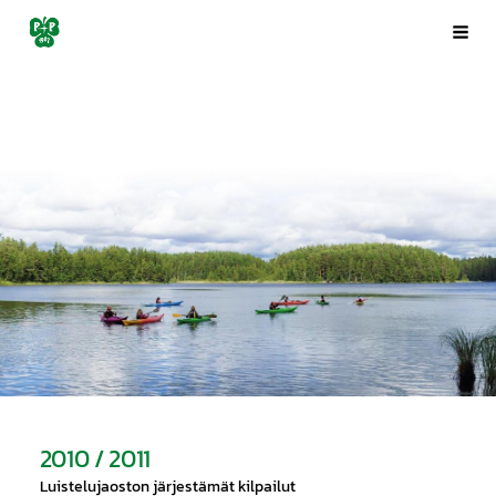
Siirry
Porin Pyrintö ry
Val
sivun
sisältöön
2010 / 2011
Luistelujaoston järjestämät kilpailut