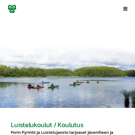
Siirry
Porin Pyrintö ry
Val
sivun
sisältöön
Luistelukoulut / Koulutus
⁠⁠⁠⁠⁠⁠⁠Porin Pyrintö ja Luistelujaosto tarjoavat jäsenilleen ja