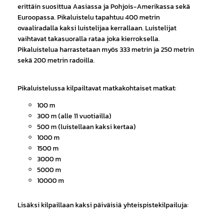
erittäin suosittua Aasiassa ja Pohjois-Amerikassa sekä
Euroopassa. Pikaluistelu tapahtuu 400 metrin
ovaaliradalla kaksi luistelijaa kerrallaan. Luistelijat
vaihtavat takasuoralla rataa joka kierroksella.
Pikaluistelua harrastetaan myös 333 metrin ja 250 metrin
sekä 200 metrin radoilla.
Pikaluistelussa kilpailtavat matkakohtaiset matkat:
100 m
300 m (alle 11 vuotiailla)
500 m (luistellaan kaksi kertaa)
1000 m
1500 m
3000 m
5000 m
10000 m
Lisäksi kilpaillaan kaksi päiväisiä yhteispistekilpailuja: