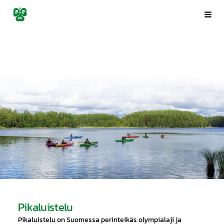
Siirry
Porin Pyrintö ry
Val
sivun
sisältöön
Pikaluistelu
Pikaluistelu on Suomessa perinteikäs olympialaji ja