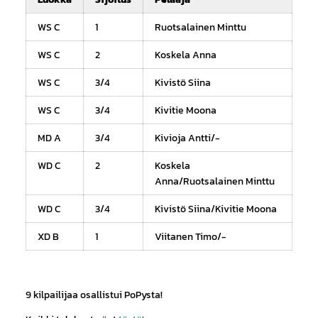
WS C
1
Ruotsalainen Minttu
WS C
2
Koskela Anna
WS C
3/4
Kivistö Siina
WS C
3/4
Kivitie Moona
MD A
3/4
Kivioja Antti/-
WD C
2
Koskela
Anna/Ruotsalainen Minttu
WD C
3/4
Kivistö Siina/Kivitie Moona
XD B
1
Viitanen Timo/-
9 kilpailijaa osallistui PoPysta!