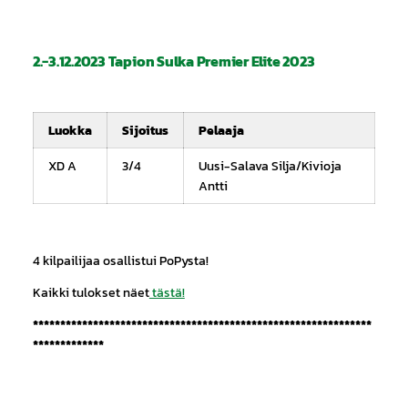
2.-3.12.2023 Tapion Sulka Premier Elite 2023
Luokka
Sijoitus
Pelaaja
XD A
3/4
Uusi-Salava Silja/Kivioja
Antti
4 kilpailijaa osallistui PoPysta!
Kaikki tulokset näet
tästä!
**************************************************************
*************