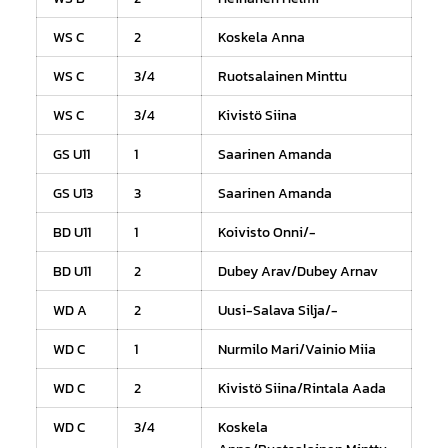
WS C
2
Koskela Anna
WS C
3/4
Ruotsalainen Minttu
WS C
3/4
Kivistö Siina
GS U11
1
Saarinen Amanda
GS U13
3
Saarinen Amanda
BD U11
1
Koivisto Onni/-
BD U11
2
Dubey Arav/Dubey Arnav
WD A
2
Uusi-Salava Silja/-
WD C
1
Nurmilo Mari/Vainio Miia
WD C
2
Kivistö Siina/Rintala Aada
WD C
3/4
Koskela