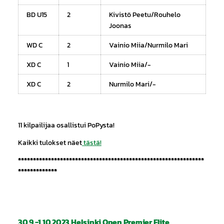
BD U15
2
Kivistö Peetu/Rouhelo
Joonas
WD C
2
Vainio Miia/Nurmilo Mari
XD C
1
Vainio Miia/-
XD C
2
Nurmilo Mari/-
11 kilpailijaa osallistui PoPysta!
Kaikki tulokset näet
tästä!
**************************************************************
*************
30.9.-1.10.2023 Helsinki Open Premier Elite