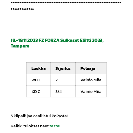
**************************************************************
*************
18.-19.11.2023 FZ FORZA Sulkaset Eliitti 2023,
Tampere
Luokka
Sijoitus
Pelaaja
WD C
2
Vainio Miia
XD C
3/4
Vainio Miia
5 kilpailijaa osallistui PoPysta!
Kaikki tulokset näet
tästä!