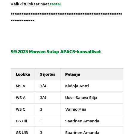
Kaikki tulokset näet
tästä!
**************************************************************
*************
9.9.2023 Mansen Sulap APACS-kansalliset
Luokka
Sijoitus
Pelaaja
MS A
3/4
Kivioja Antti
WS A
3/4
Uusi-Salava Silja
WS C
3
Vainio Miia
GS U11
1
Saarinen Amanda
GS U13
3
Saarinen Amanda