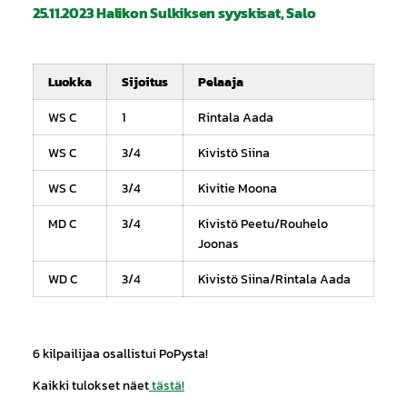
25.11.2023 Halikon Sulkiksen syyskisat, Salo
Luokka
Sijoitus
Pelaaja
WS C
1
Rintala Aada
WS C
3/4
Kivistö Siina
WS C
3/4
Kivitie Moona
MD C
3/4
Kivistö Peetu/Rouhelo
Joonas
WD C
3/4
Kivistö Siina/Rintala Aada
6 kilpailijaa osallistui PoPysta!
Kaikki tulokset näet
tästä!