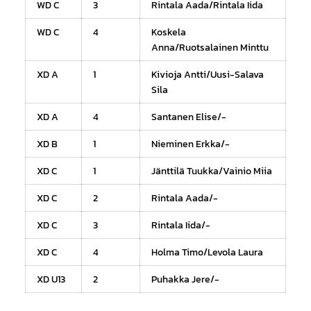
WD C
3
Rintala Aada/Rintala Iida
WD C
4
Koskela
Anna/Ruotsalainen Minttu
XD A
1
Kivioja Antti/Uusi-Salava
Sila
XD A
4
Santanen Elise/-
XD B
1
Nieminen Erkka/-
XD C
1
Jänttilä Tuukka/Vainio Miia
XD C
2
Rintala Aada/-
XD C
3
Rintala Iida/-
XD C
4
Holma Timo/Levola Laura
XD U13
2
Puhakka Jere/-