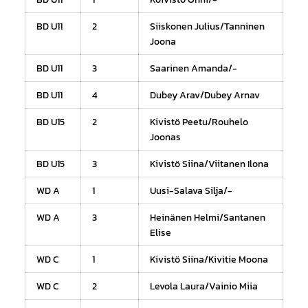
BD U11
2
Siiskonen Julius/Tanninen
Joona
BD U11
3
Saarinen Amanda/-
BD U11
4
Dubey Arav/Dubey Arnav
BD U15
2
Kivistö Peetu/Rouhelo
Joonas
BD U15
3
Kivistö Siina/Viitanen Ilona
WD A
1
Uusi-Salava Silja/-
WD A
3
Heinänen Helmi/Santanen
Elise
WD C
1
Kivistö Siina/Kivitie Moona
WD C
2
Levola Laura/Vainio Miia