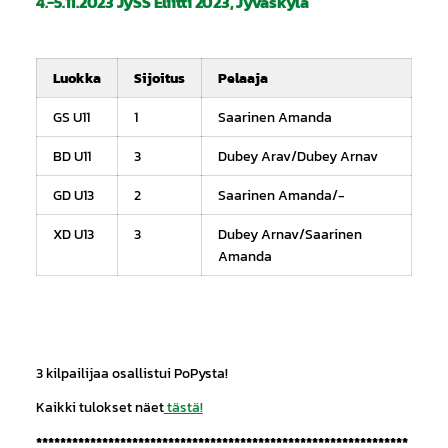
4.-5.11.2023 JySS Eliitti 2023, Jyväskylä
Luokka
Sijoitus
Pelaaja
GS U11
1
Saarinen Amanda
BD U11
3
Dubey Arav/Dubey Arnav
GD U13
2
Saarinen Amanda/-
XD U13
3
Dubey Arnav/Saarinen
Amanda
3 kilpailijaa osallistui PoPysta!
Kaikki tulokset näet
tästä!
**************************************************************