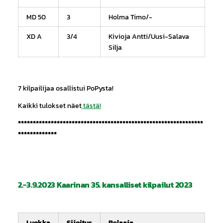
MD 50
3
Holma Timo/-
XD A
3/4
Kivioja Antti/Uusi-Salava
Silja
7 kilpailijaa osallistui PoPysta!
Kaikki tulokset näet
tästä!
**************************************************************
*************
2.-3.9.2023 Kaarinan 35. kansalliset kilpailut 2023
Luokka
Sijoitus
Pelaaja