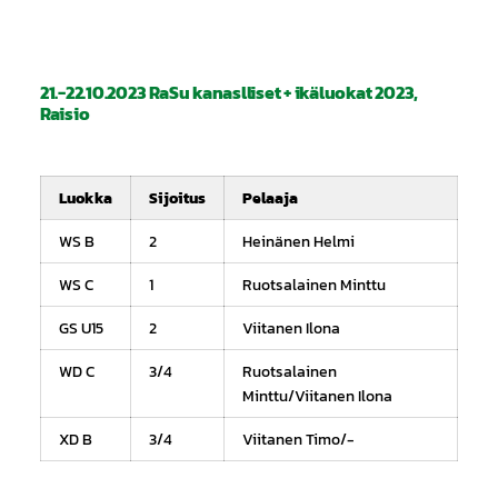
21.-22.10.2023 RaSu kanaslliset + ikäluokat 2023,
Raisio
Luokka
Sijoitus
Pelaaja
WS B
2
Heinänen Helmi
WS C
1
Ruotsalainen Minttu
GS U15
2
Viitanen Ilona
WD C
3/4
Ruotsalainen
Minttu/Viitanen Ilona
XD B
3/4
Viitanen Timo/-