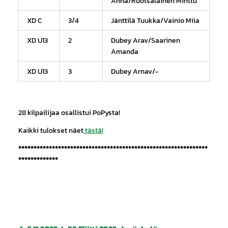
Anna/Ruotsalainen Minttu
XD C
3/4
Jänttilä Tuukka/Vainio Miia
XD U13
2
Dubey Arav/Saarinen
Amanda
XD U13
3
Dubey Arnav/-
28 kilpailijaa osallistui PoPysta!
Kaikki tulokset näet
tästä!
**************************************************************
*************