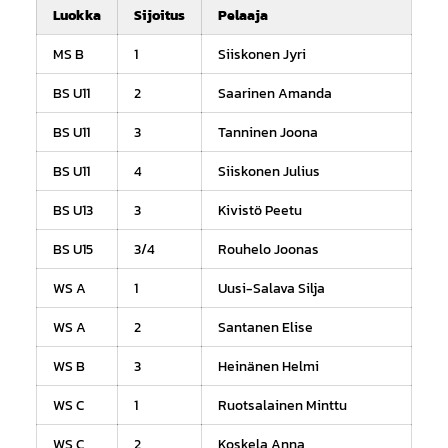
Luokka
Sijoitus
Pelaaja
MS B
1
Siiskonen Jyri
BS U11
2
Saarinen Amanda
BS U11
3
Tanninen Joona
BS U11
4
Siiskonen Julius
BS U13
3
Kivistö Peetu
BS U15
3/4
Rouhelo Joonas
WS A
1
Uusi-Salava Silja
WS A
2
Santanen Elise
WS B
3
Heinänen Helmi
WS C
1
Ruotsalainen Minttu
WS C
2
Koskela Anna