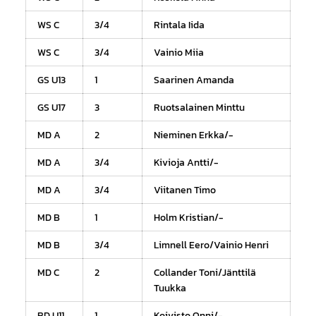
WS C
3/4
Rintala Iida
WS C
3/4
Vainio Miia
GS U13
1
Saarinen Amanda
GS U17
3
Ruotsalainen Minttu
MD A
2
Nieminen Erkka/-
MD A
3/4
Kivioja Antti/-
MD A
3/4
Viitanen Timo
MD B
1
Holm Kristian/-
MD B
3/4
Limnell Eero/Vainio Henri
MD C
2
Collander Toni/Jänttilä
Tuukka
BD U11
1
Koivisto Onni/-