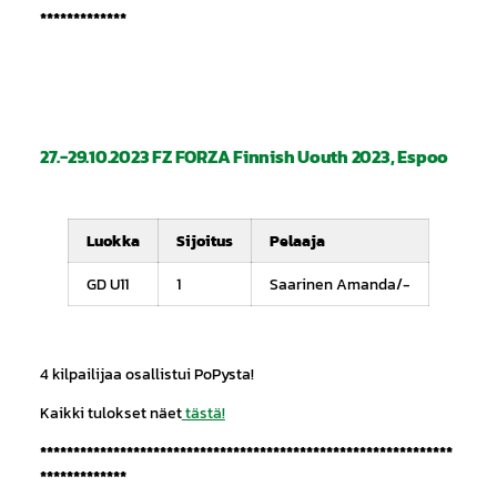
*************
27.-29.10.2023 FZ FORZA Finnish Uouth 2023, Espoo
Luokka
Sijoitus
Pelaaja
GD U11
1
Saarinen Amanda/-
4 kilpailijaa osallistui PoPysta!
Kaikki tulokset näet
tästä!
**************************************************************
*************