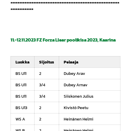
**************************************************************
*************
11.-12.11.2023 FZ Forza Llear poolikisa 2023, Kaarina
Luokka
Sijoitus
Pelaaja
BS U11
2
Dubey Arav
BS U11
3/4
Dubey Arnav
BS U11
3/4
Siiskonen Julius
BS U13
2
Kivistö Peetu
WS A
2
Heinänen Helmi
WS B
2
Heinänen Helmi