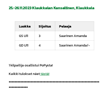
25.-26.11.2023 Klaukkalan Kansallinen, Klaukkala
Luokka
Sijoitus
Pelaaja
GS U11
3
Saarinen Amanda
GD U11
4
Saarinen Amanda/-
1 kilpailija osallistui PoPysta!
Kaikki tulokset näet
tästä!
**************************************************************
*************