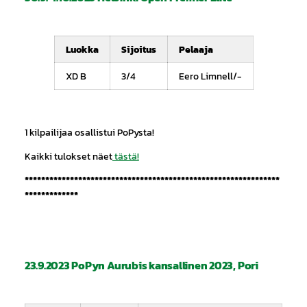
Luokka
Sijoitus
Pelaaja
XD B
3/4
Eero Limnell/-
1 kilpailijaa osallistui PoPysta!
Kaikki tulokset näet
tästä!
**************************************************************
*************
23.9.2023 PoPyn Aurubis kansallinen 2023, Pori