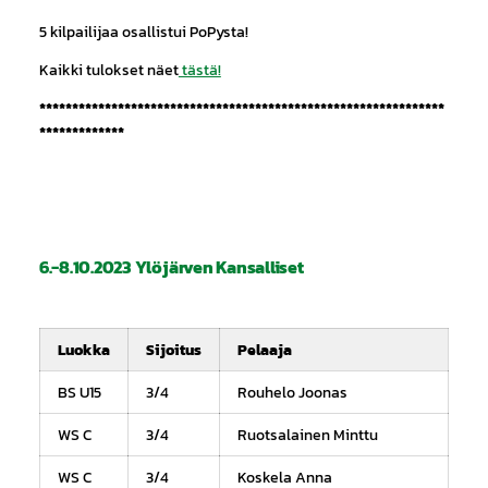
5 kilpailijaa osallistui PoPysta!
Kaikki tulokset näet
tästä!
**************************************************************
*************
6.-8.10.2023 Ylöjärven Kansalliset
Luokka
Sijoitus
Pelaaja
BS U15
3/4
Rouhelo Joonas
WS C
3/4
Ruotsalainen Minttu
WS C
3/4
Koskela Anna