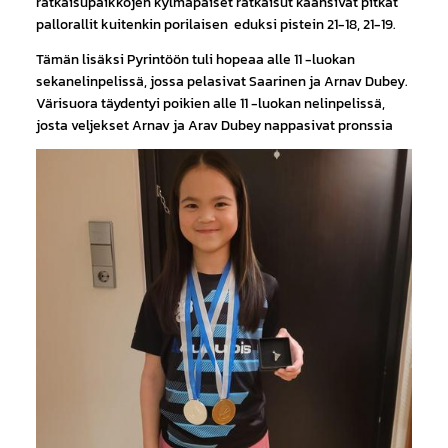
ratkaisupaikkojen kylmäpäiset ratkaisut käänsivät pitkät
pallorallit kuitenkin porilaisen eduksi pistein 21-18, 21-19.
Tämän lisäksi Pyrintöön tuli hopeaa alle 11 -luokan
sekanelinpelissä, jossa pelasivat Saarinen ja Arnav Dubey.
Värisuora täydentyi poikien alle 11 -luokan nelinpelissä,
josta veljekset Arnav ja Arav Dubey nappasivat pronssia