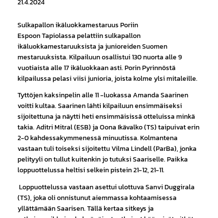
21.4.2024
Sulkapallon ikäluokkamestaruus Poriin
Espoon Tapiolassa pelattiin sulkapallon
ikäluokkamestaruuksista ja junioreiden Suomen
mestaruuksista. Kilpailuun osallistui 130 nuorta alle 9
vuotiaista alle 17 ikäluokkaan asti. Porin Pyrinnöstä
kilpailussa pelasi viisi junioria, joista kolme ylsi mitaleille.
Tyttöjen kaksinpelin alle 11 -luokassa Amanda Saarinen
voitti kultaa. Saarinen lähti kilpailuun ensimmäiseksi
sijoitettuna ja näytti heti ensimmäisissä otteluissa minkä
takia. Aditri Mitral (ESB) ja Oona Ikävalko (TS) taipuivat erin
2-0 kahdessakymmenessä minuutissa. Kolmantena
vastaan tuli toiseksi sijoitettu Vilma Lindell (ParBa), jonka
pelityyli on tullut kuitenkin jo tutuksi Saariselle. Paikka
loppuottelussa heltisi selkein pistein 21-12, 21-11.
Loppuottelussa vastaan asettui ulottuva Sanvi Duggirala
(TS), joka oli onnistunut aiemmassa kohtaamisessa
yllättämään Saarisen. Tällä kertaa sitkeys ja