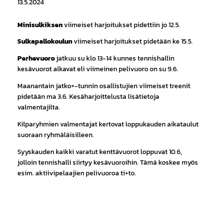
13.5.2024
Minisulkiksen
viimeiset harjoitukset pidettiin jo 12.5.
Sulkapallokoulun
viimeiset harjoitukset pidetään ke 15.5.
Perhevuoro
jatkuu su klo 13-14 kunnes tennishallin
kesävuorot alkavat eli viimeinen pelivuoro on su 9.6.
Maanantain jatko+-tunnin osallistujien viimeiset treenit
pidetään ma 3.6. Kesäharjoittelusta lisätietoja
valmentajilta.
Kilparyhmien valmentajat kertovat loppukauden aikataulut
suoraan ryhmäläisilleen.
Syyskauden kaikki varatut kenttävuorot loppuvat 10.6,
jolloin tennishalli siirtyy kesävuoroihin. Tämä koskee myös
esim. aktiivipelaajien pelivuoroa ti+to.