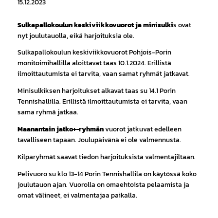
15.12.2023
Sulkapallokoulun keskiviikkovuorot ja minisulki
s ovat
nyt joulutauolla, eikä harjoituksia ole.
Sulkapallokoulun keskiviikkovuorot Pohjois-Porin
monitoimihallilla aloittavat taas 10.1.2024. Erillistä
ilmoittautumista ei tarvita, vaan samat ryhmät jatkavat.
Minisulkiksen harjoitukset alkavat taas su 14.1 Porin
Tennishallilla. Erillistä ilmoittautumista ei tarvita, vaan
sama ryhmä jatkaa.
Maanantain jatko+-ryhmän
vuorot jatkuvat edelleen
tavalliseen tapaan. Joulupäivänä ei ole valmennusta.
Kilparyhmät saavat tiedon harjoituksista valmentajiltaan.
Pelivuoro su klo 13-14 Porin Tennishallila on käytössä koko
joulutauon ajan. Vuorolla on omaehtoista pelaamista ja
omat välineet, ei valmentajaa paikalla.