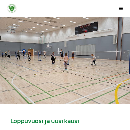
Siirry
Porin Pyrintö ry
Val
sivun
sisältöön
Loppuvuosi ja uusi kausi