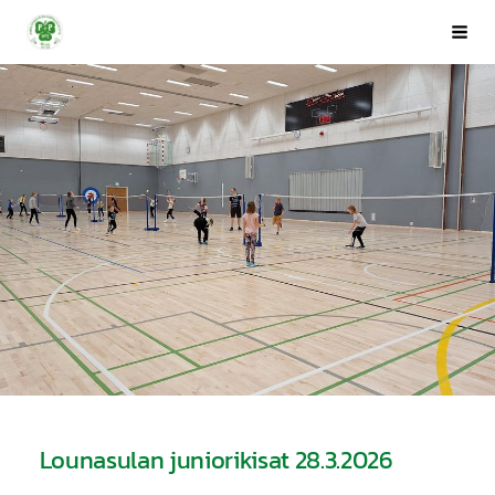
Siirry
Porin Pyrintö ry
Val
sivun
sisältöön
Lounasulan juniorikisat 28.3.2026