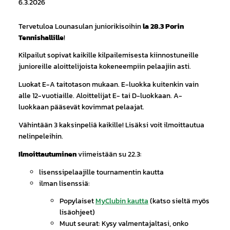
6.3.2026
Tervetuloa Lounasulan juniorikisoihin
la 28.3 Porin
Tennishallille
!
Kilpailut sopivat kaikille kilpailemisesta kiinnostuneille
junioreille aloittelijoista kokeneempiin pelaajiin asti.
Luokat E-A taitotason mukaan. E-luokka kuitenkin vain
alle 12-vuotiaille. Aloittelijat E- tai D-luokkaan. A-
luokkaan pääsevät kovimmat pelaajat.
Vähintään 3 kaksinpeliä kaikille! Lisäksi voit ilmoittautua
nelinpeleihin.
Ilmoittautuminen
viimeistään su 22.3:
lisenssipelaajille tournamentin kautta
ilman lisenssiä:
Popylaiset
MyClubin kautta
(katso sieltä myös
lisäohjeet)
Muut seurat: Kysy valmentajaltasi, onko