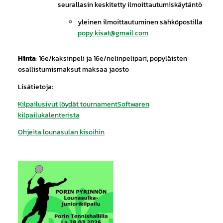
seurallasin keskitetty ilmoittautumiskäytäntö
yleinen ilmoittautuminen sähköpostilla
popy.kisat@gmail.com
Hinta
: 16e/kaksinpeli ja 16e/nelinpelipari, popyläisten
osallistumismaksut maksaa jaosto
Lisätietoja:
Kilpailusivut löydät tournamentSoftwaren
kilpailukalenterista
Ohjeita lounasulan kisoihin