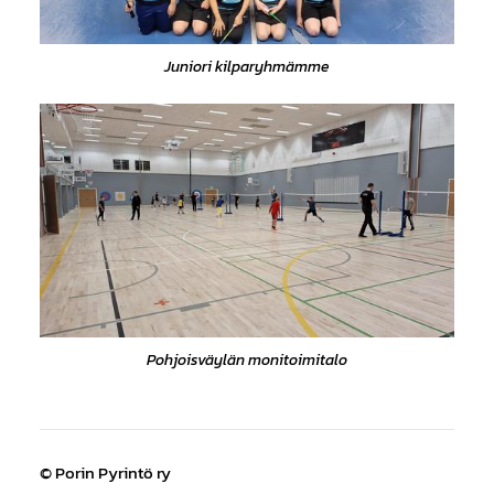
Juniori kilparyhmämme
Pohjoisväylän monitoimitalo
©
Porin Pyrintö ry