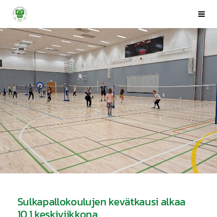
Siirry
Porin Pyrintö ry
Val
sivun
sisältöön
Sulkapallokoulujen kevätkausi alkaa
10.1 keskiviikkona