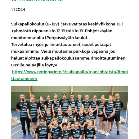
1.1.2024
Sulkapallokoulut (8-18v) jatkuvat taas keskiviikkona 10.1
ryhmästä riippuen klo 17, 18 tai klo 19. Pohjoisväylän
monitoimitalolla (Pohjoisväylän koulu).
Tervetuloa myös jo ilmoittautuneet, uudet pelaajat
mukaammme. Vielä muutamia paikkoja vapaana jos
haluat aloittaa sulkapallokoulussamme. Ilmoittautuminen
uusille pelaajille löytyy
https://www.porinpyrinto.fi/sulkapallo/ajankohtaista/ilmoi
ttautuminen/