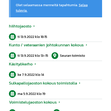
Olet selaamassa menneitä tapahtumia.
Selaa
tulevia.
hiihtojaosto
ti 13.9.2022
klo 18:15
Kunto / veteraanien johtokunnan kokous
ti 13.9.2022
klo 13
–
15
Seuran toimisto
Käsityökerho
ke 7.9.2022
klo 14
Sulkapallojaoston kokous toimistolla
ma 5.9.2022
klo 19
Voimistelujaoston kokous