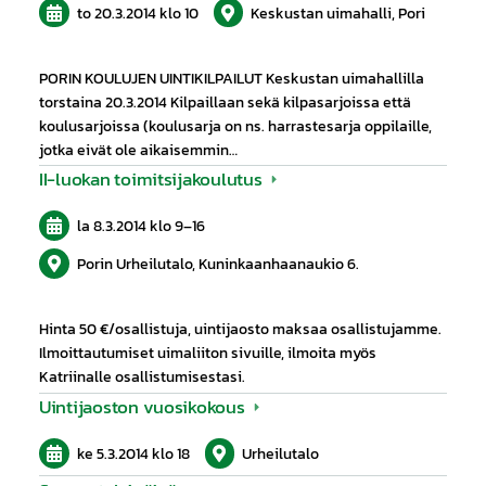
to 20.3.2014
klo 10
Keskustan uimahalli, Pori
PORIN KOULUJEN UINTIKILPAILUT Keskustan uimahallilla
torstaina 20.3.2014 Kilpaillaan sekä kilpasarjoissa että
koulusarjoissa (koulusarja on ns. harrastesarja oppilaille,
jotka eivät ole aikaisemmin…
II-luokan toimitsijakoulutus
la 8.3.2014
klo 9
–
16
Porin Urheilutalo, Kuninkaanhaanaukio 6.
Hinta 50 €/osallistuja, uintijaosto maksaa osallistujamme.
Ilmoittautumiset uimaliiton sivuille, ilmoita myös
Katriinalle osallistumisestasi.
Uintijaoston vuosikokous
ke 5.3.2014
klo 18
Urheilutalo