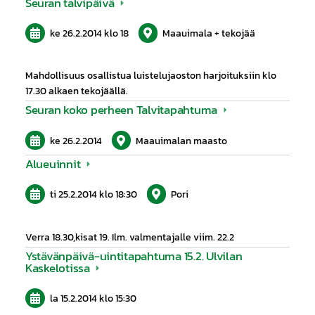
Seuran talvipäivä
ke 26.2.2014
klo 18
Maauimala + tekojää
Mahdollisuus osallistua luistelujaoston harjoituksiin klo
17.30 alkaen tekojäällä.
Seuran koko perheen Talvitapahtuma
ke 26.2.2014
Maauimalan maasto
Alueuinnit
ti 25.2.2014
klo 18:30
Pori
Verra 18.30,kisat 19. Ilm. valmentajalle viim. 22.2
Ystävänpäivä-uintitapahtuma 15.2. Ulvilan
Kaskelotissa
la 15.2.2014
klo 15:30