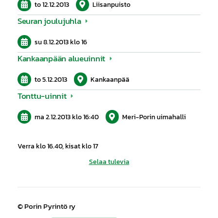
to 12.12.2013
Liisanpuisto
Seuran joulujuhla
su 8.12.2013
klo 16
Kankaanpään alueuinnit
to 5.12.2013
Kankaanpää
Tonttu-uinnit
ma 2.12.2013
klo 16:40
Meri-Porin uimahalli
Verra klo 16.40, kisat klo 17
Selaa tulevia
©
Porin Pyrintö ry