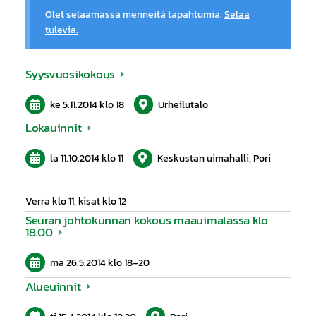
Olet selaamassa menneitä tapahtumia.
Selaa
tulevia.
Syysvuosikokous
ke 5.11.2014
klo 18
Urheilutalo
Lokauinnit
la 11.10.2014
klo 11
Keskustan uimahalli, Pori
Verra klo 11, kisat klo 12
Seuran johtokunnan kokous maauimalassa klo
18.00
ma 26.5.2014
klo 18
–
20
Alueuinnit