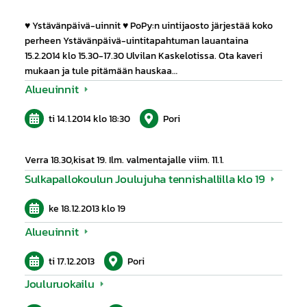
♥ Ystävänpäivä-uinnit ♥ PoPy:n uintijaosto järjestää koko
perheen Ystävänpäivä-uintitapahtuman lauantaina
15.2.2014 klo 15.30-17.30 Ulvilan Kaskelotissa. Ota kaveri
mukaan ja tule pitämään hauskaa…
Alueuinnit
ti 14.1.2014
klo 18:30
Pori
Verra 18.30,kisat 19. Ilm. valmentajalle viim. 11.1.
Sulkapallokoulun Joulujuha tennishallilla klo 19
ke 18.12.2013
klo 19
Alueuinnit
ti 17.12.2013
Pori
Jouluruokailu