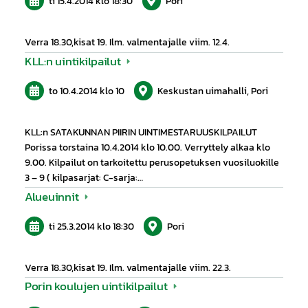
ti 15.4.2014
klo 18:30
Pori
Verra 18.30,kisat 19. Ilm. valmentajalle viim. 12.4.
KLL:n uintikilpailut
to 10.4.2014
klo 10
Keskustan uimahalli, Pori
KLL:n SATAKUNNAN PIIRIN UINTIMESTARUUSKILPAILUT
Porissa torstaina 10.4.2014 klo 10.00. Verryttely alkaa klo
9.00. Kilpailut on tarkoitettu perusopetuksen vuosiluokille
3 – 9 ( kilpasarjat: C-sarja:…
Alueuinnit
ti 25.3.2014
klo 18:30
Pori
Verra 18.30,kisat 19. Ilm. valmentajalle viim. 22.3.
Porin koulujen uintikilpailut