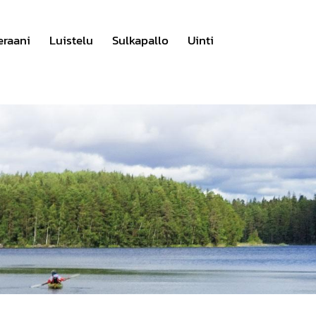
eraani
Luistelu
Sulkapallo
Uinti