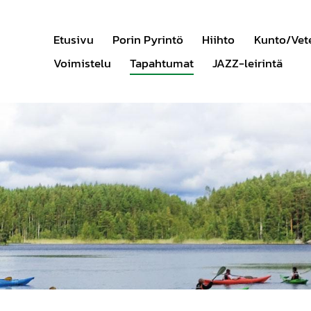
Etusivu
Porin Pyrintö
Hiihto
Kunto/Vet
Voimistelu
Tapahtumat
JAZZ-leirintä