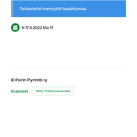
Tarkastelet mennyttä tapahtumaa.
ti 17.5.2022
klo 17
©
Porin Pyrintö ry
Evästeet
Tehty Yhdistysavaimella