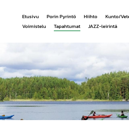
Etusivu
Porin Pyrintö
Hiihto
Kunto/Vet
Voimistelu
Tapahtumat
JAZZ-leirintä