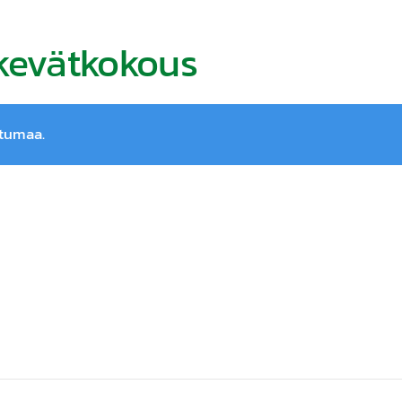
 kevätkokous
htumaa.