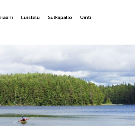
eraani
Luistelu
Sulkapallo
Uinti