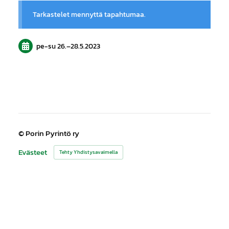
Tarkastelet mennyttä tapahtumaa.
pe-su
26.
–
28.5.2023
©
Porin Pyrintö ry
Evästeet
Tehty Yhdistysavaimella