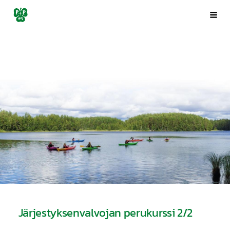
Siirry
Porin Pyrintö ry
Val
sivun
sisältöön
Järjestyksenvalvojan perukurssi 2/2