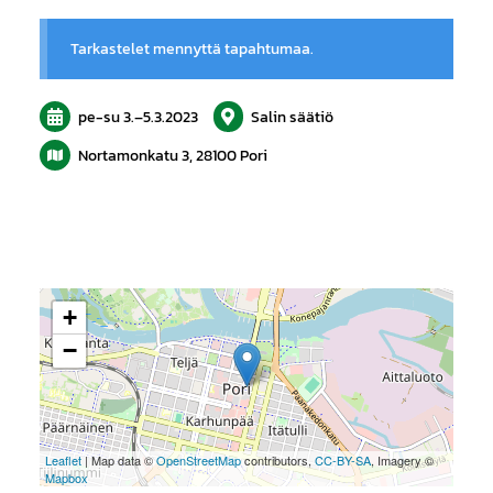
Tarkastelet mennyttä tapahtumaa.
pe-su
3.
–
5.3.2023
Salin säätiö
Nortamonkatu 3, 28100 Pori
+
−
Leaflet
| Map data ©
OpenStreetMap
contributors,
CC-BY-SA
, Imagery ©
Mapbox