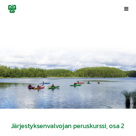
Siirry
Porin Pyrintö ry
Val
sivun
sisältöön
Järjestyksenvalvojan peruskurssi, osa 2