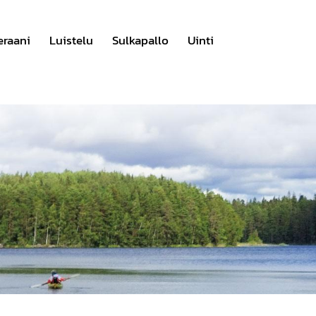
eraani
Luistelu
Sulkapallo
Uinti