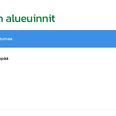
 alueuinnit
htumaa.
npää