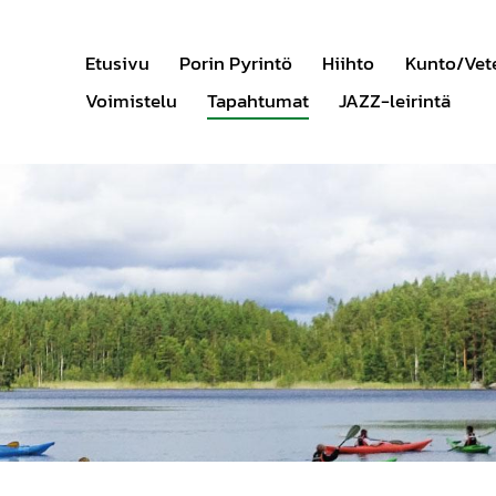
Etusivu
Porin Pyrintö
Hiihto
Kunto/Vet
Voimistelu
Tapahtumat
JAZZ-leirintä