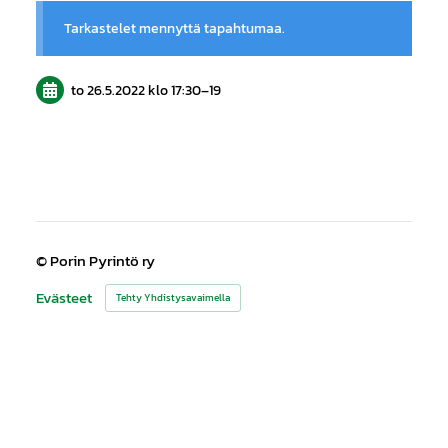
Tarkastelet mennyttä tapahtumaa.
to 26.5.2022
klo 17:30
–
19
©
Porin Pyrintö ry
Evästeet
Tehty Yhdistysavaimella