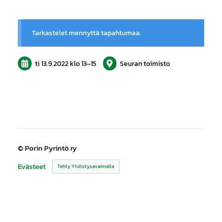
Tarkastelet mennyttä tapahtumaa.
ti 13.9.2022
klo 13
–
15
Seuran toimisto
©
Porin Pyrintö ry
Evästeet
Tehty Yhdistysavaimella