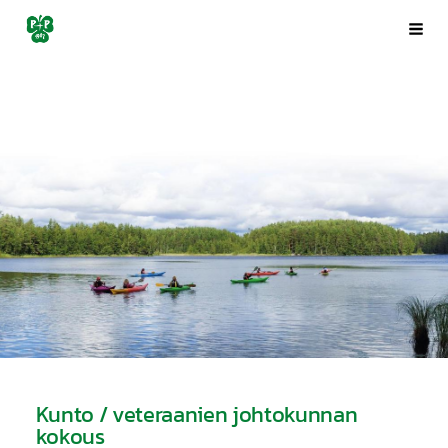
Siirry
Porin Pyrintö ry
Val
sivun
sisältöön
Kunto / veteraanien johtokunnan
kokous