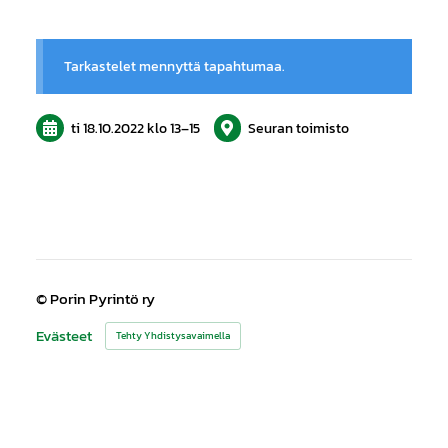
Tarkastelet mennyttä tapahtumaa.
ti 18.10.2022
klo 13
–
15
Seuran toimisto
©
Porin Pyrintö ry
Evästeet
Tehty Yhdistysavaimella