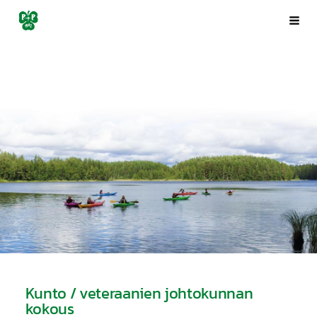
Siirry
Porin Pyrintö ry
Val
sivun
sisältöön
Kunto / veteraanien johtokunnan
kokous