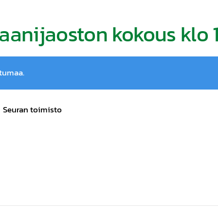
raanijaoston kokous klo 
htumaa.
Seuran toimisto