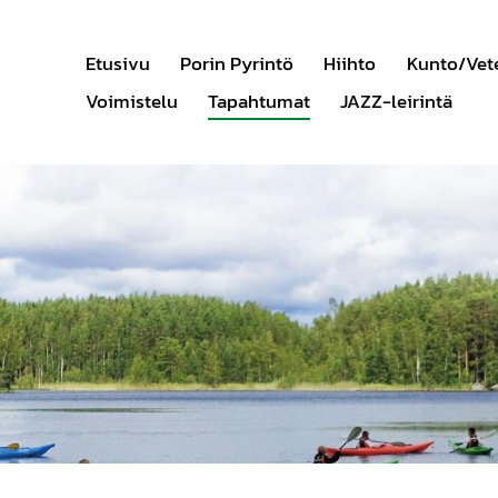
Etusivu
Porin Pyrintö
Hiihto
Kunto/Vet
Voimistelu
Tapahtumat
JAZZ-leirintä