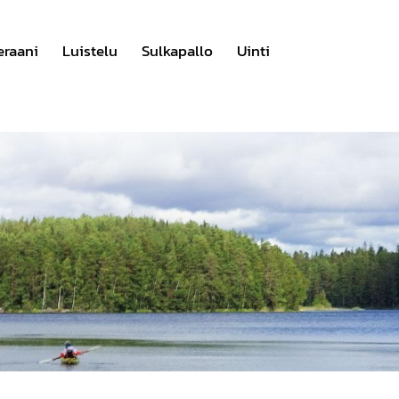
eraani
Luistelu
Sulkapallo
Uinti