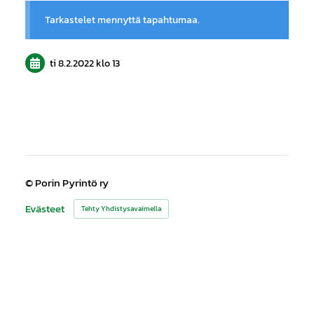
Tarkastelet mennyttä tapahtumaa.
ti 8.2.2022
klo 13
©
Porin Pyrintö ry
Evästeet
Tehty Yhdistysavaimella