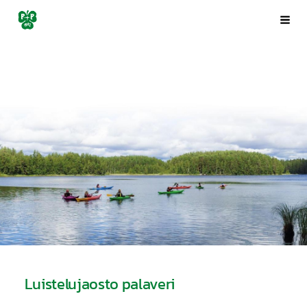
Siirry
Porin Pyrintö ry
Val
sivun
sisältöön
Luistelujaosto palaveri