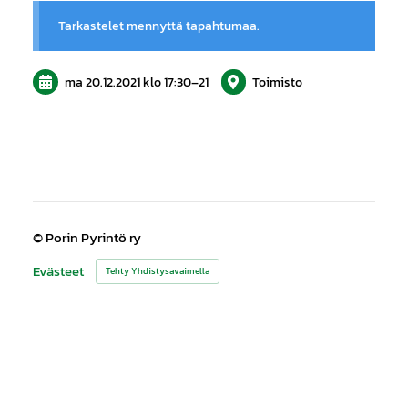
Tarkastelet mennyttä tapahtumaa.
ma 20.12.2021
klo 17:30
–
21
Toimisto
©
Porin Pyrintö ry
Evästeet
Tehty Yhdistysavaimella