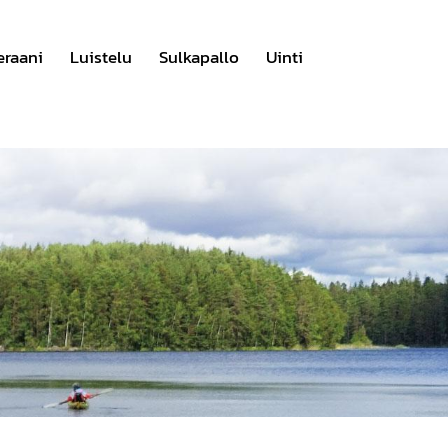
eraani
Luistelu
Sulkapallo
Uinti