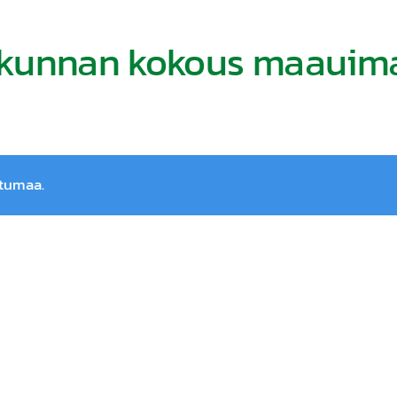
okunnan kokous maauima
htumaa.