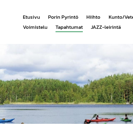
Etusivu
Porin Pyrintö
Hiihto
Kunto/Vet
Voimistelu
Tapahtumat
JAZZ-leirintä