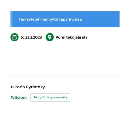
Tarkastelet mennyttä tapahtumaa.
to 23.2.2023
Porin tekojäärata
©
Porin Pyrintö ry
Evästeet
Tehty Yhdistysavaimella