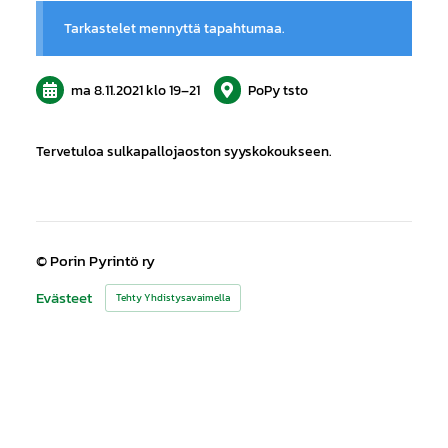
Tarkastelet mennyttä tapahtumaa.
ma 8.11.2021
klo 19
–
21
PoPy tsto
Tervetuloa sulkapallojaoston syyskokoukseen.
©
Porin Pyrintö ry
Evästeet
Tehty Yhdistysavaimella