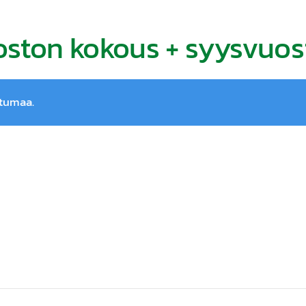
oston kokous + syysvuo
htumaa.