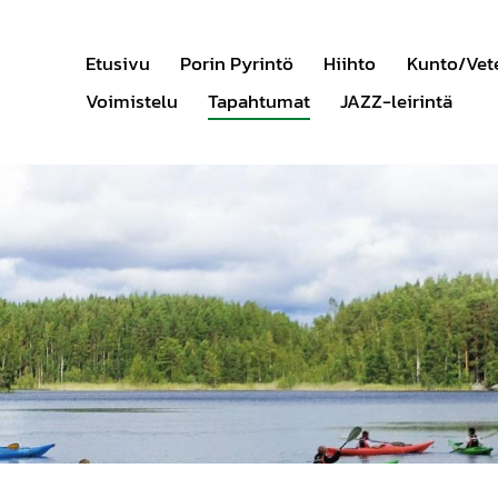
Etusivu
Porin Pyrintö
Hiihto
Kunto/Vet
Voimistelu
Tapahtumat
JAZZ-leirintä