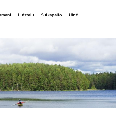
eraani
Luistelu
Sulkapallo
Uinti