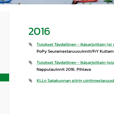
2016
Tulokset Täydellinen - Ikäsarjoittain (ei 
PoPy Seuramestaruusuinnit/FrY Kultami
Tulokset Täydellinen - Ikäsarjoittain (pis
Nappulauinnit 2016, Pihlava
KLLn Satakunnan piirin uintimestaruuski