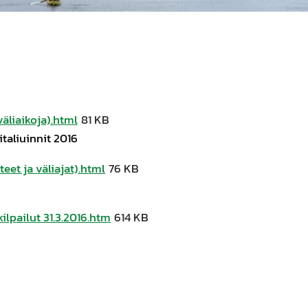
väliaikoja).html
81 KB
taliuinnit 2016
teet ja väliajat).html
76 KB
lpailut 31.3.2016.htm
614 KB