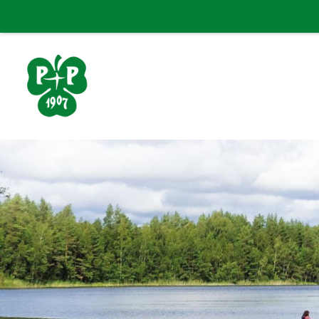
Siirry
sivun
sisältöön
Porin Pyrintö ry