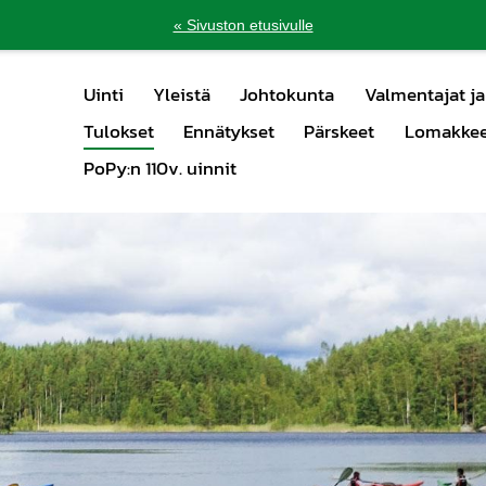
« Sivuston etusivulle
Uinti
Yleistä
Johtokunta
Valmentajat ja
Tulokset
Ennätykset
Pärskeet
Lomakkeet
PoPy:n 110v. uinnit