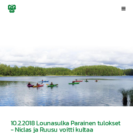
Siirry
Porin Pyrintö ry
Val
sivun
sisältöön
10.2.2018 Lounasulka Parainen tulokset
- Niclas ja Ruusu voitti kultaa