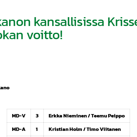
kanon kansallisissa Krisse
kan voitto!
rkano
MD-V
3
Erkka Nieminen / Teemu Peippo
MD-A
1
Kristian Holm / Timo Viitanen