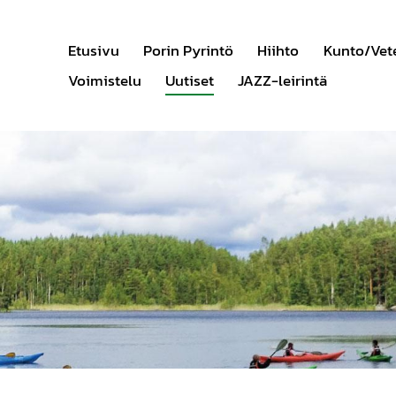
Etusivu
Porin Pyrintö
Hiihto
Kunto/Vet
Voimistelu
Uutiset
JAZZ-leirintä