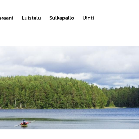
eraani
Luistelu
Sulkapallo
Uinti