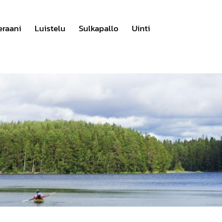
eraani
Luistelu
Sulkapallo
Uinti