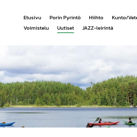
Etusivu
Porin Pyrintö
Hiihto
Kunto/Vet
Voimistelu
Uutiset
JAZZ-leirintä