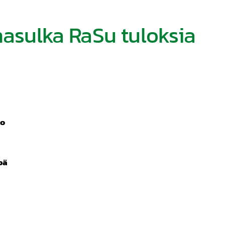
nasulka RaSu tuloksia
io
pä