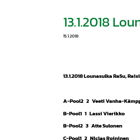
13.1.2018 Lou
15.1.2018
13.1.2018 Lounasulka RaSu, Rais
A-Pool2 2 Veeti Vanha-Kämp
B-Pool1 1 Lassi Vierikko
B-Pool2 3 Atte Sulonen
C-Pool1 2 NIclas Roininen