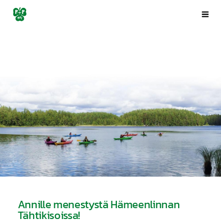
Siirry
Porin Pyrintö ry
Val
sivun
sisältöön
Annille menestystä Hämeenlinnan
Tähtikisoissa!