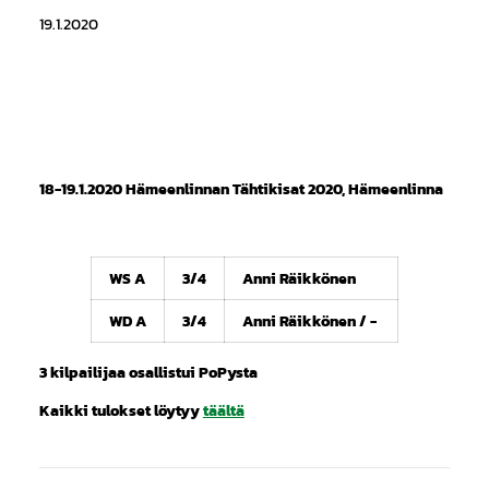
19.1.2020
18-19.1.2020 Hämeenlinnan Tähtikisat 2020, Hämeenlinna
WS A
3/4
Anni Räikkönen
WD A
3/4
Anni Räikkönen / -
3 kilpailijaa osallistui PoPysta
Kaikki tulokset löytyy
täältä