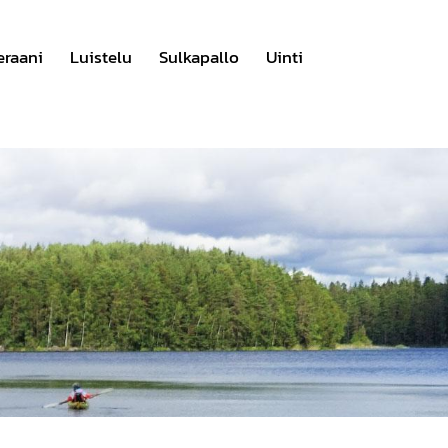
eraani
Luistelu
Sulkapallo
Uinti