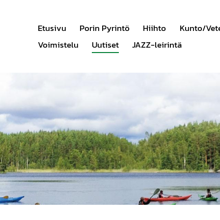
Etusivu
Porin Pyrintö
Hiihto
Kunto/Vet
Voimistelu
Uutiset
JAZZ-leirintä