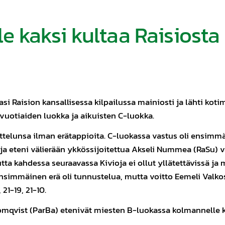
le kaksi kultaa Raisiosta
asi Raision kansallisessa kilpailussa mainiosti ja lähti kot
5-vuotiaiden luokka ja aikuisten C-luokka.
 ottelunsa ilman erätappioita. C-luokassa vastus oli ensimmä
ja eteni välierään ykkössijoitettua Akseli Nummea (RaSu) 
 kahdessa seuraavassa Kivioja ei ollut yllätettävissä ja ma
 ensimmäinen erä oli tunnustelua, mutta voitto Eemeli Valkos
 21-19, 21-10.
lomqvist (ParBa) etenivät miesten B-luokassa kolmannelle ki