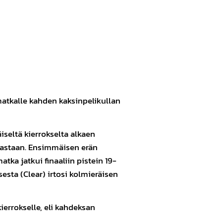
imatkalle kahden kaksinpelikullan
iseltä kierrokselta alkaen
vastaan. Ensimmäisen erän
tka jatkui finaaliin pistein 19-
esta (Clear) irtosi kolmieräisen
errokselle, eli kahdeksan