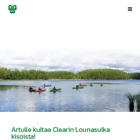
Siirry
Porin Pyrintö ry
Val
sivun
sisältöön
Artulle kultaa Clearin Lounasulka
kisoista!