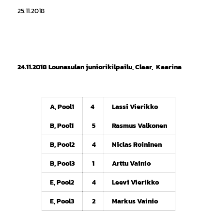
25.11.2018
24.11.2018 Lounasulan juniorikilpailu, Clear, Kaarina
A, Pool1
4
Lassi Vierikko
B, Pool1
5
Rasmus Valkonen
B, Pool2
4
Niclas Roininen
B, Pool3
1
Arttu Vainio
E, Pool2
4
Leevi Vierikko
E, Pool3
2
Markus Vainio