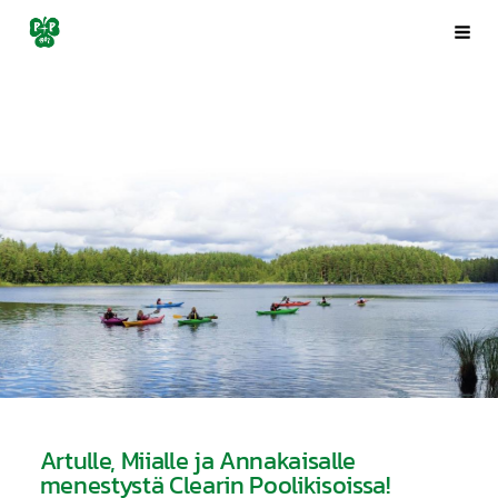
Siirry
Porin Pyrintö ry
Val
sivun
sisältöön
Artulle, Miialle ja Annakaisalle
menestystä Clearin Poolikisoissa!