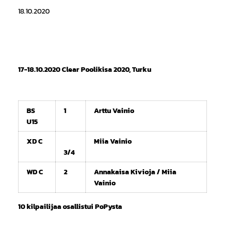
18.10.2020
17-18.10.2020 Clear Poolikisa 2020, Turku
BS
1
Arttu Vainio
U15
XD C
Miia Vainio
3/4
WD C
2
Annakaisa Kivioja / Miia
Vainio
10 kilpailijaa osallistui PoPysta