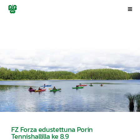
Siirry
Porin Pyrintö ry
Val
sivun
sisältöön
FZ Forza edustettuna Porin
Tennishallilla ke 8.9