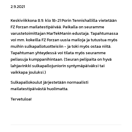
2.9.2021
Keskiviikkona 8.9. klo 18-21 Porin Tennishallilla vietetään
FZ Forzan mailatestipäivää. Paikalla on seuramme
varustetoimittajan MarTekManin edustaja. Tapahtumassa
voi mm. kokeilla FZ Forzan uusia mailoja ja tutustua myös
muihin sulkapallotuotteisiin - ja toki myös ostaa niitä.
Tapahtuman yhteydessä voi tilata myös seuramme
peliasuja kumppanihintaan. (Seuran pelipaita on hyvä
lahjavinkki sulkapallojuniorin syntymäpäiväksi tai
vaikkapa jouluksi.)
Sulkapallokoulut järjestetään normaalisti
mailatestipäivästä huolimatta.
Tervetuloa!