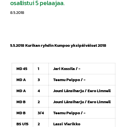
osallistui 5 pelaajaa.
8.5.2018
5.5.2018 Kurikan ryhdin Kumpoo yksipäiväiset 2018
MD 45
1
Jari Kossila / -
MD A
3
Teemu Peippo / -
MD A
4
Jouni Länsiharju / Eero Limnell
MD B
2
Jouni Länsiharju / Eero Limnell
MD B
3/4
Teemu Peippo / -
BS U15
2
Lassi Vierikko