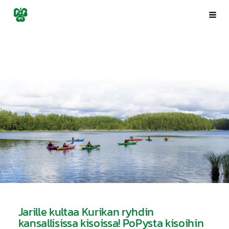
Siirry
Porin Pyrintö ry
Val
sivun
sisältöön
Jarille kultaa Kurikan ryhdin
kansallisissa kisoissa! PoPysta kisoihin