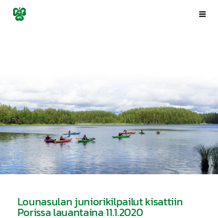
Siirry
Porin Pyrintö ry
Val
sivun
sisältöön
Lounasulan juniorikilpailut kisattiin
Porissa lauantaina 11.1.2020