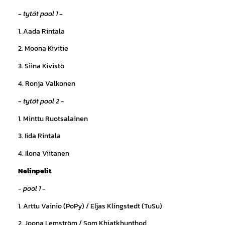
- tytöt pool 1 -
1. Aada Rintala
2. Moona Kivitie
3. Siina Kivistö
4. Ronja Valkonen
- tytöt pool 2 -
1. Minttu Ruotsalainen
3. Iida Rintala
4. Ilona Viitanen
Nelinpelit
- pool 1 -
1. Arttu Vainio (PoPy) / Eljas Klingstedt (TuSu)
2. Joona Lemström / Som Khiatkhunthod