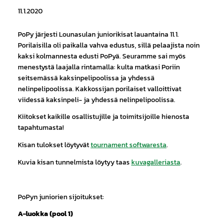
11.1.2020
PoPy järjesti Lounasulan juniorikisat lauantaina 11.1.
Porilaisilla oli paikalla vahva edustus, sillä pelaajista noin
kaksi kolmannesta edusti PoPyä. Seuramme sai myös
menestystä laajalla rintamalla: kulta matkasi Poriin
seitsemässä kaksinpelipoolissa ja yhdessä
nelinpelipoolissa. Kakkossijan porilaiset valloittivat
viidessä kaksinpeli- ja yhdessä nelinpelipoolissa.
Kiitokset kaikille osallistujille ja toimitsijoille hienosta
tapahtumasta!
Kisan tulokset löytyvät
tournament softwaresta
.
Kuvia kisan tunnelmista löytyy taas
kuvagalleriasta
.
PoPyn juniorien sijoitukset:
A-luokka (pool 1)