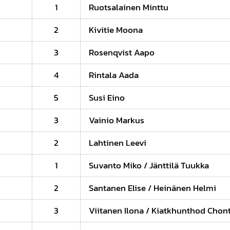
1
Ruotsalainen Minttu
2
Kivitie Moona
3
Rosenqvist Aapo
4
Rintala Aada
5
Susi Eino
3
Vainio Markus
2
Lahtinen Leevi
1
Suvanto Miko / Jänttilä Tuukka
2
Santanen Elise / Heinänen Helmi
2
3
Viitanen Ilona / Kiatkhunthod Chon