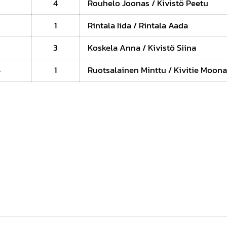
2
4
Rouhelo Joonas / Kivistö Peetu
3
1
Rintala Iida / Rintala Aada
3
3
Koskela Anna / Kivistö Siina
4
1
Ruotsalainen Minttu / Kivitie Moon