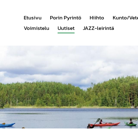
Etusivu
Porin Pyrintö
Hiihto
Kunto/Vet
Voimistelu
Uutiset
JAZZ-leirintä