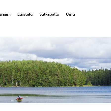
eraani
Luistelu
Sulkapallo
Uinti