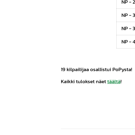
NP - 
NP - 
NP - 
NP - 
19 kilpailijaa osallistui PoPysta!
Kaikki tulokset näet
täältä
!