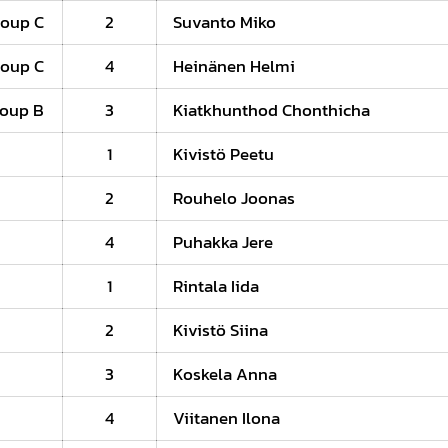
roup C
2
Suvanto Miko
roup C
4
Heinänen Helmi
roup B
3
Kiatkhunthod Chonthicha
1
Kivistö Peetu
2
Rouhelo Joonas
4
Puhakka Jere
1
Rintala Iida
2
Kivistö Siina
3
Koskela Anna
4
Viitanen Ilona