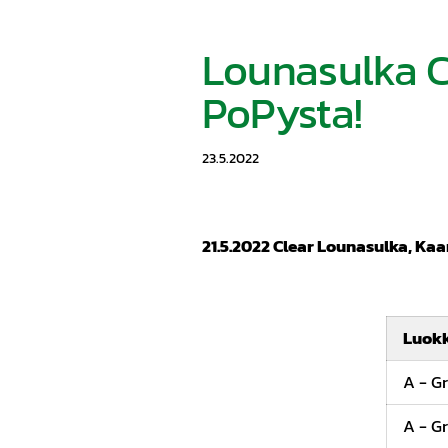
Lounasulka Cl
PoPysta!
23.5.2022
21.5.2022 Clear Lounasulka, Kaa
Luok
A - G
A - G