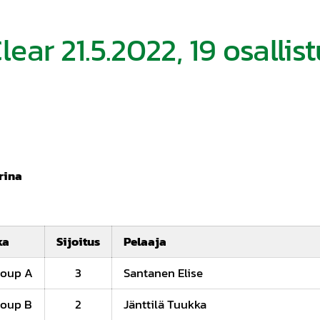
ear 21.5.2022, 19 osallis
rina
ka
Sijoitus
Pelaaja
roup A
3
Santanen Elise
roup B
2
Jänttilä Tuukka