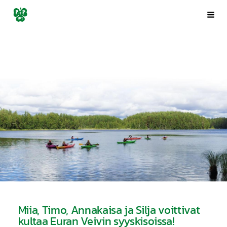
Siirry
Porin Pyrintö ry
Val
sivun
sisältöön
Miia, Timo, Annakaisa ja Silja voittivat
kultaa Euran Veivin syyskisoissa!