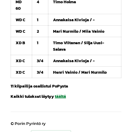
MD
4
Timo Holma
60
WD C
1
Annakaisa Kivioja / -
WD C
2
Mari Nurmilo / Miia Vainio
XD B
1
Timo Viitanen / Silja Uusi-
Salava
XD C
3/4
Annakaisa Kivioja / -
XD C
3/4
Henri Vainio / Mari Nurmilo
11 kilpailija osallistui PoPysta
Kaikki tulokset löytyy
täältä
©
Porin Pyrintö ry