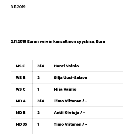
3.11.2019
2.11.2019 Euran veivin kansallinen syyskisa, Eura
MS C
3/4
Henri Vainio
WS B
2
Silja Uusi-Salava
WS C
1
Miia Vainio
MD A
3/4
Timo Viitanen / -
MD B
2
Antti Kivioja / -
MD 35
1
Timo Viitanen / -