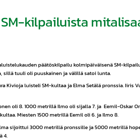
 SM-kilpailuista mitalisa
aluistelukauden päätöskilpailu kolmipäiväisenä SM-kilpailun
sillä tuuli oli puuskainen ja välillä satoi lunta.
a Kivioja luisteli SM-kultaa ja Elma Setälä pronssia. Iiris Vu
en oli 8. 1000 metrillä Ilmo oli sijalla 7. ja Eemil-Oskar Or
taa. Miesten 1500 metrillä Eemil oli 6. ja Ilmo 8.
a sijoittui 3000 metrillä pronssille ja 5000 metrillä hopeal
ä 4.