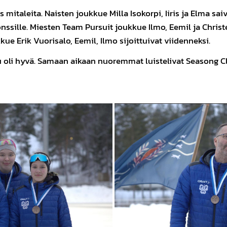
 mitaleita. Naisten joukkue Milla Isokorpi, Iiris ja Elma sa
nssille. Miesten Team Pursuit joukkue Ilmo, Eemil ja Christe
ue Erik Vuorisalo, Eemil, Ilmo sijoittuivat viidenneksi.
li hyvä. Samaan aikaan nuoremmat luistelivat Seasong Clos