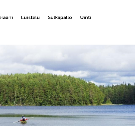
eraani
Luistelu
Sulkapallo
Uinti