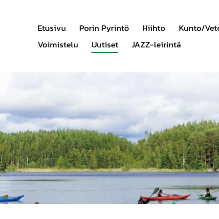
Etusivu
Porin Pyrintö
Hiihto
Kunto/Vet
Voimistelu
Uutiset
JAZZ-leirintä