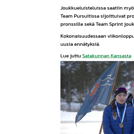
Joukkueluisteluissa saatiin myös
Team Pursuitissa sijoittuivat pro
pronssille sekä Team Sprint joukk
Kokonaisuudessaan viikonloppu o
uusia ennätyksiä.
Lue juttu
Satakunnan Kansasta