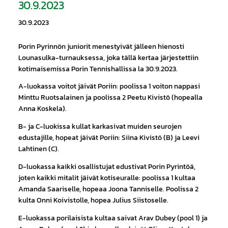
30.9.2023
30.9.2023
Porin Pyrinnön juniorit menestyivät jälleen hienosti
Lounasulka-turnauksessa, joka tällä kertaa järjestettiin
kotimaisemissa Porin Tennishallissa la 30.9.2023.
A-luokassa voitot jäivät Poriin: poolissa 1 voiton nappasi
Minttu Ruotsalainen ja poolissa 2 Peetu Kivistö (hopealla
Anna Koskela).
B- ja C-luokissa kullat karkasivat muiden seurojen
edustajille, hopeat jäivät Poriin: Siina Kivistö (B) ja Leevi
Lahtinen (C).
D-luokassa kaikki osallistujat edustivat Porin Pyrintöä,
joten kaikki mitalit jäivät kotiseuralle: poolissa 1 kultaa
Amanda Saariselle, hopeaa Joona Tanniselle. Poolissa 2
kulta Onni Koivistolle, hopea Julius Siistoselle.
E-luokassa porilaisista kultaa saivat Arav Dubey (pool 1) ja