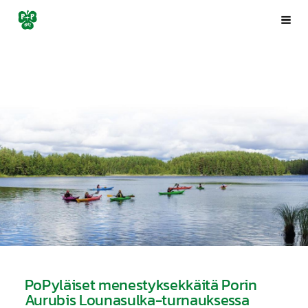
Siirry
Porin Pyrintö ry
Val
sivun
sisältöön
PoPyläiset menestyksekkäitä Porin
Aurubis Lounasulka-turnauksessa