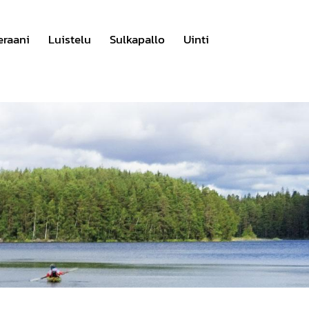
eraani
Luistelu
Sulkapallo
Uinti