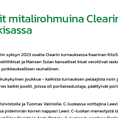
it mitalirohmuina Cleari
isassa
tiin syksyn 2023 osalta Clearin turnauksessa Kaarinan Kilo
eliittikisat ja Mansen Sulan kansalliset kisat verottivat rask
 poikkeuksellisen rauhallinen.
n iskukykyinen joukkue - kaikista turnauksen pelaajista noin
es kaikki poolit, joissa oli porilaisedustaja, päättyivät por
oivistolle ja Tuomas Vainiolle. C-luokassa voittajina Leevi
ssä pidemmän korren nappasi Leevi. C-luokan menestystä tä