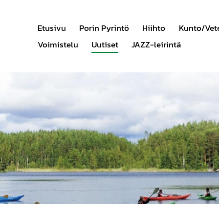
Etusivu
Porin Pyrintö
Hiihto
Kunto/Vet
Voimistelu
Uutiset
JAZZ-leirintä