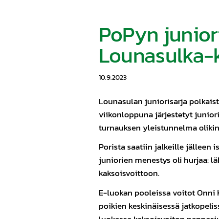
PoPyn junior
Lounasulka-k
10.9.2023
Lounasulan juniorisarja polkais
viikonloppuna järjestetyt juniori
turnauksen yleistunnelma olikin
Porista saatiin jalkeille jällee
juniorien menestys oli hurjaa: läh
kaksoisvoittoon.
E-luokan pooleissa voitot Onni K
poikien keskinäisessä jatkopeli