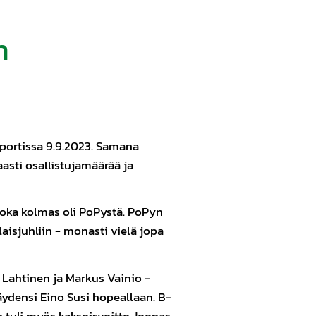
n
Sportissa 9.9.2023. Samana
aasti osallistujamäärää ja
 joka kolmas oli PoPystä. PoPyn
ilaisjuhliin - monasti vielä jopa
 Lahtinen ja Markus Vainio -
ydensi Eino Susi hopeallaan. B-