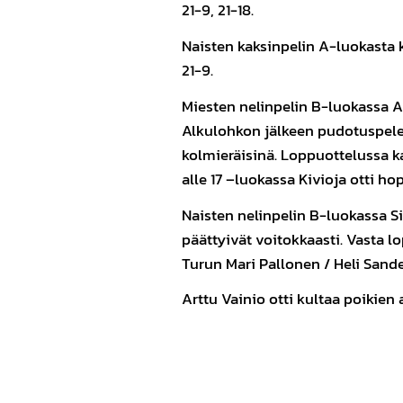
21-9, 21-18.
Naisten kaksinpelin A-luokasta ku
21-9.
Miesten nelinpelin B-luokassa An
Alkulohkon jälkeen pudotuspelei
kolmieräisinä. Loppuottelussa kaa
alle 17 –luokassa Kivioja otti ho
Naisten nelinpelin B-luokassa Si
päättyivät voitokkaasti. Vasta 
Turun Mari Pallonen / Heli Sande
Arttu Vainio otti kultaa poikien a