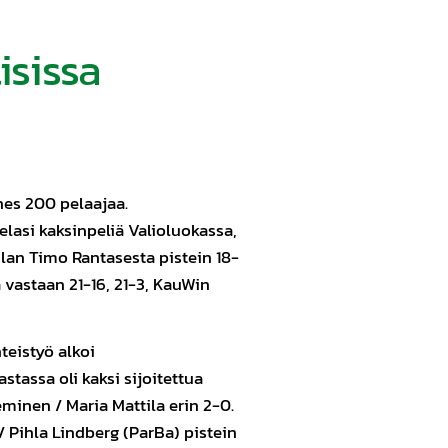
isissa
ähes 200 pelaajaa.
lasi kaksinpeliä Valioluokassa,
lan Timo Rantasesta pistein 18-
ä vastaan 21-16, 21-3, KauWin
teistyö alkoi
tassa oli kaksi sijoitettua
eminen / Maria Mattila erin 2-0.
) / Pihla Lindberg (ParBa) pistein