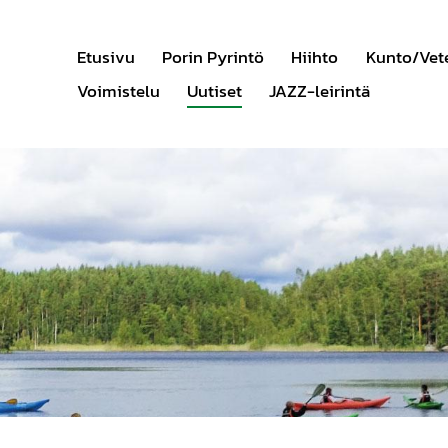
Etusivu
Porin Pyrintö
Hiihto
Kunto/Vet
Voimistelu
Uutiset
JAZZ-leirintä