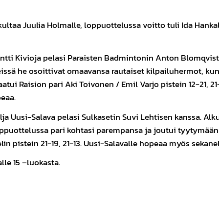
ltaa Juulia Holmalle, loppuottelussa voitto tuli Ida Hankalas
tti Kivioja pelasi Paraisten Badmintonin Anton Blomqvistin
ssä he osoittivat omaavansa rautaiset kilpailuhermot, kun 
tui Raision pari Aki Toivonen / Emil Varjo pistein 12-21, 21-
peaa.
lja Uusi-Salava pelasi Sulkasetin Suvi Lehtisen kanssa. Alk
loppuottelussa pari kohtasi parempansa ja joutui tyytymään
lin pistein 21-19, 21-13. Uusi-Salavalle hopeaa myös sekane
lle 15 –luokasta.