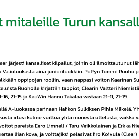
mitaleille Turun kansall
 järjesti kansalliset kilpailut, joihin oli ilmoittautunut l
a Valioluokasta aina junioriluokkiin. PoPyn Tommi Ruoho pe
pelkkään oppipojan rooliin, vaan nappasi voiton Kaarinan Su
teluista Ruoholle kirjattiin tappiot; Clearin Valtteri Niemist
-16, 21-15 ja KauWin Hannu Takalaa vastaan 21-11, 21-19.
liä A-luokassa parinaan Halikon Sulkiksen Pihla Mäkelä. Yh
sta irtosi kolme voittoa yhtä monesta ottelusta, vaikka vas
ä voitot pareista Eero Limnell / Taru Veikkolainen ja Erkka Ni
kertaa liian kova, ja voittajiksi pelasivat Iiro Koivula (Clear