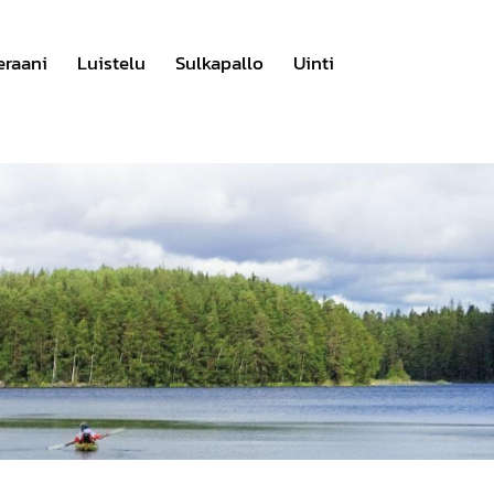
eraani
Luistelu
Sulkapallo
Uinti