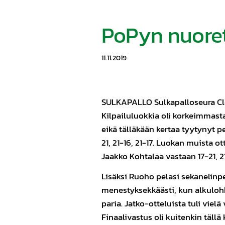
PoPyn nuoret 
11.11.2019
SULKAPALLO Sulkapalloseura Clear
Kilpailuluokkia oli korkeimmast
eikä tälläkään kertaa tyytynyt 
21, 21-16, 21-17. Luokan muista ot
Jaakko Kohtalaa vastaan 17-21, 21
Lisäksi Ruoho pelasi sekanelinpe
menestyksekkäästi, kun alkulohko
paria. Jatko-otteluista tuli viel
Finaalivastus oli kuitenkin tällä 